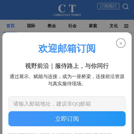
订阅我们
首页
国际
教会
社会
家庭
文化
×
欢迎邮箱订阅
视野前沿｜服侍路上，与你同行
通过展示、赋能与连接，成为一座桥梁，连接前沿资源
与真实服侍现场。
世界华人基督教联盟总干事陈业伟牧师：
立即订阅
需要更清晰地向中国教会介绍福音派
在全球局势日益复杂、华人教会分布遍及世界各地的今天，如何跨