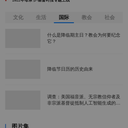
2022年母亲节-基督时报专题上线
庭
文化
生活
国际
教会
社会
什么是降临期主日？教会为何要纪念
它？
降临节日历的历史由来
调查：美国福音派、无宗教信仰者及
非宗派基督徒抵制人工智能生成的视
频
图片集