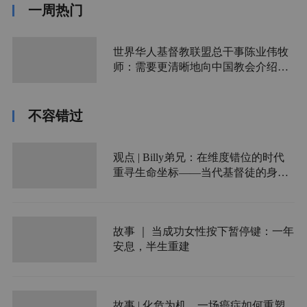
一周热门
世界华人基督教联盟总干事陈业伟牧
师：需要更清晰地向中国教会介绍福
音派
不容错过
观点 | Billy弟兄：在维度错位的时代
重寻生命坐标——当代基督徒的身份
迷失与觉醒之路
故事 ｜ 当成功女性按下暂停键：一年
安息，半生重建
故事 | 化危为机，一场癌症如何重塑