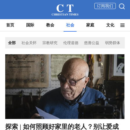
订阅我们
首页
国际
教会
社会
家庭
文化
全部
社会关怀
宗教研究
伦理道德
慈善公益
弱势群体
探索 | 如何照顾好家里的老人？别让爱成