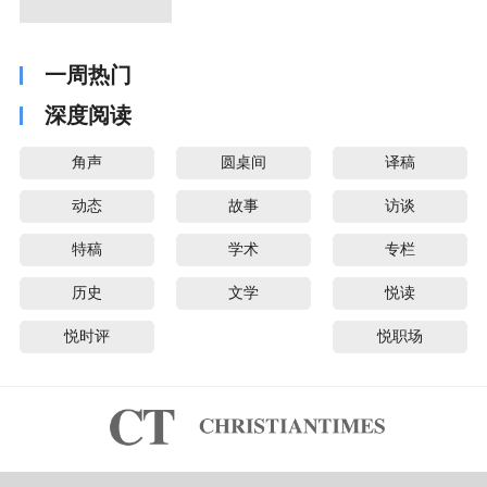
一周热门
深度阅读
角声
圆桌间
译稿
动态
故事
访谈
特稿
学术
专栏
历史
文学
悦读
悦时评
悦职场