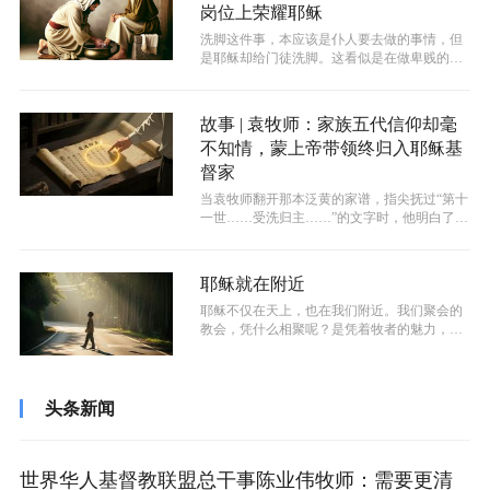
岗位上荣耀耶稣
洗脚这件事，本应该是仆人要去做的事情，但
是耶稣却给门徒洗脚。这看似是在做卑贱的事
情，其实是在教导门徒，生命的尊贵不在...
故事 | 袁牧师：家族五代信仰却毫
不知情，蒙上帝带领终归入耶稣基
督家
当袁牧师翻开那本泛黄的家谱，指尖抚过“第十
一世……受洗归主……”的文字时，他明白了
——原来他一生漫长的漂泊，并非偶然...
耶稣就在附近
耶稣不仅在天上，也在我们附近。我们聚会的
教会，凭什么相聚呢？是凭着牧者的魅力，还
是教会的财力，或者是聚会场所的豪华装...
头条新闻
世界华人基督教联盟总干事陈业伟牧师：需要更清