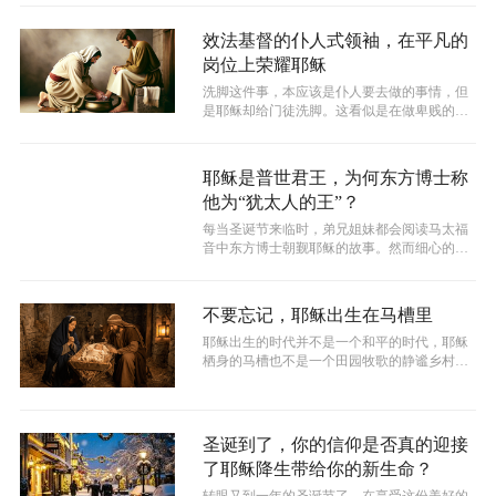
效法基督的仆人式领袖，在平凡的
岗位上荣耀耶稣
洗脚这件事，本应该是仆人要去做的事情，但
是耶稣却给门徒洗脚。这看似是在做卑贱的事
情，其实是在教导门徒，生命的尊贵不在...
耶稣是普世君王，为何东方博士称
他为“犹太人的王”？
每当圣诞节来临时，弟兄姐妹都会阅读马太福
音中东方博士朝觐耶稣的故事。然而细心的人
会发现，东方博士称呼耶稣为“犹太人的...
不要忘记，耶稣出生在马槽里
耶稣出生的时代并不是一个和平的时代，耶稣
栖身的马槽也不是一个田园牧歌的静谧乡村，
耶稣出生的马棚与祥和没有关系。耶稣出...
圣诞到了，你的信仰是否真的迎接
了耶稣降生带给你的新生命？