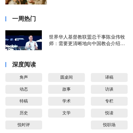
一周热门
世界华人基督教联盟总干事陈业伟牧
师：需要更清晰地向中国教会介绍福
音派
深度阅读
角声
圆桌间
译稿
动态
故事
访谈
特稿
学术
专栏
历史
文学
悦读
悦时评
悦职场