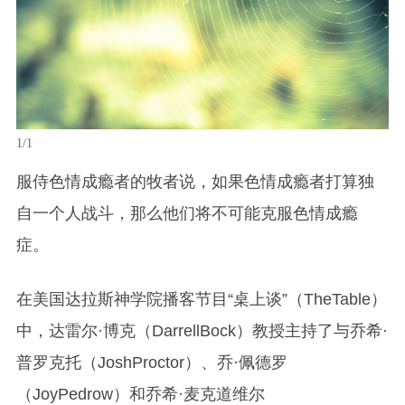
1/1
服侍色情成瘾者的牧者说，如果色情成瘾者打算独
自一个人战斗，那么他们将不可能克服色情成瘾
症。
在美国达拉斯神学院播客节目
“
桌上谈
”
（
TheTable
）
中，达雷尔
·
博克（
DarrellBock
）教授主持了与乔希
·
普罗克托（
JoshProctor
）、乔
·
佩德罗
（
JoyPedrow
）和乔希
·
麦克道维尔