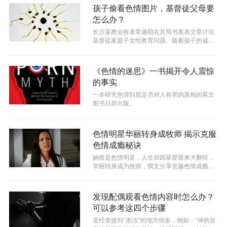
孩子偷看色情图片，基督徒父母要
怎么办？
​长沙某教会牧者章迦勒在其简书发表文章讨论
基督徒家庭子女性教育问题。随着孩子的成
长，他们会对性产生意识，甚至慢慢会偷...
《色情的迷思》一书揭开令人震惊
的事实
一本研究色情到底是否对人有害的真相的英文
图书日前出版。
色情明星华丽转身成牧师 揭示克服
色情成瘾秘诀
她曾是色情明星，人生却因基督迎来大翻转，
华丽转身成为牧师，撰文分享克服色情成瘾的
秘诀，并鼓励那些深陷其中的人，不要忘...
发现配偶观看色情内容时怎么办？
可以参考这四个步骤
圣经里提到“圣洁”的地方很多，例如：“神的旨