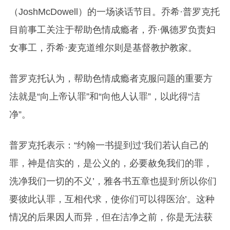
（
JoshMcDowell
）的一场谈话节目。乔希
·
普罗克托
目前事工关注于帮助色情成瘾者，乔
·
佩德罗负责妇
女事工，乔希
·
麦克道维尔则是基督教护教家。
普罗克托认为，帮助色情成瘾者克服问题的重要方
法就是
“
向上帝认罪
”
和
“
向他人认罪
”
，以此得
“
洁
净
”
。
普罗克托表示：
“
约翰一书提到过
‘
我们若认自己的
罪，神是信实的，是公义的，必要赦免我们的罪，
洗净我们一切的不义
’
，雅各书五章也提到
‘
所以你们
要彼此认罪，互相代求，使你们可以得医治
’
。
这种
情况的后果因人而异，但在洁净之前，你是无法获