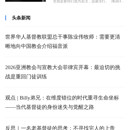
意就是要你们成为圣洁，远避淫行。（帖前4:
3）”、“人若自洁，脱离卑贱的...
头条新闻
世界华人基督教联盟总干事陈业伟牧师：需要更清
晰地向中国教会介绍福音派
2026亚洲教会与宣教大会菲律宾开幕：最迫切的挑
战是重回门徒训练
观点 | Billy弟兄：在维度错位的时代重寻生命坐标
——当代基督徒的身份迷失与觉醒之路
反思｜一名老基督徒的思考：不寻找完人的上帝