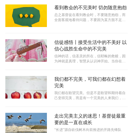
看到教会的不完美时 切勿随意抱怨
总之基督徒在看到教会时，不要随意抱怨，而
全面客观地看待问题，不要因为某方面不足就
否定整个群体。最重要的是，假如对教会...
信徒感悟丨接受生活中的不美好 以
信心战胜生命中的不完美
信神的话，信圣灵的所在，信耶稣的救赎，因
为神就是真理，智慧从认识神开始。当你在困
境不能自拔时，闭上眼十分钟，幻想一下...
​我们都不完美，可我们都在幻想着
完美
我们都在盼望完美。但是不是盼望和期待着自
己变得完美，而是有一个完美的人来我们，这
就是我们最大的错误之一。
走出完美主义的迷思！基督徒最重
要的是一直在成长
“长进”源自砍伐树木向前推进的开路先锋队