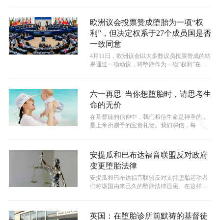
为22周。
欧洲议会投票赞成堕胎为一项“权
利”，但决定权系于27个成员国是否
一致同意
4月11日，欧洲议会以大多数议员投票赞成的结
果通过一项动议，将堕胎作为一项“权利”在欧
盟内实行。
六一再思| 当你想堕胎时，请思考生
命的无价
在基督徒的信仰中，我们相信生命是神圣的，
是上帝所赐予的宝贵礼物。我们深信，每一个
生命的诞生都是上帝的赐予和恩典，正如...
安提瓜和巴布达福音联盟反对政府
变更堕胎法律
安提瓜和巴布达福音联盟反对支持堕胎运动者
们称该国由来已久的堕胎法律违宪。在这样的
局面下，政府将母亲生命不受威胁时的堕...
英国：在堕胎诊所前默祷的基督徒