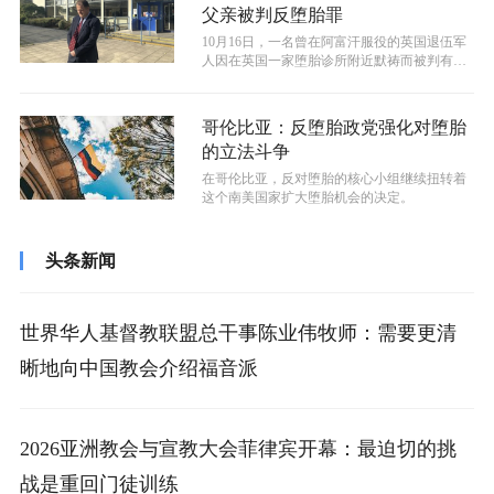
父亲被判反堕胎罪
10月16日，一名曾在阿富汗服役的英国退伍军
人因在英国一家堕胎诊所附近默祷而被判有
罪。
哥伦比亚：反堕胎政党强化对堕胎
的立法斗争
在哥伦比亚，反对堕胎的核心小组继续扭转着
这个南美国家扩大堕胎机会的决定。
头条新闻
世界华人基督教联盟总干事陈业伟牧师：需要更清
晰地向中国教会介绍福音派
2026亚洲教会与宣教大会菲律宾开幕：最迫切的挑
战是重回门徒训练