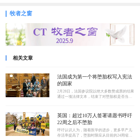
牧者之窗
相关文章
法国成为第一个将堕胎权写入宪法
的国家
2月28日，法国参议院以绝大多数赞成票的结果
通过一项法律文本，结束了对堕胎权是否当写
入宪法的长时间辩论。
英国：超过10万人签署请愿书呼吁
22周之后不堕胎
呼吁认识人为，随着医学的进步，更多早产儿
存活率提高了，堕胎时限应从目前的24周缩短