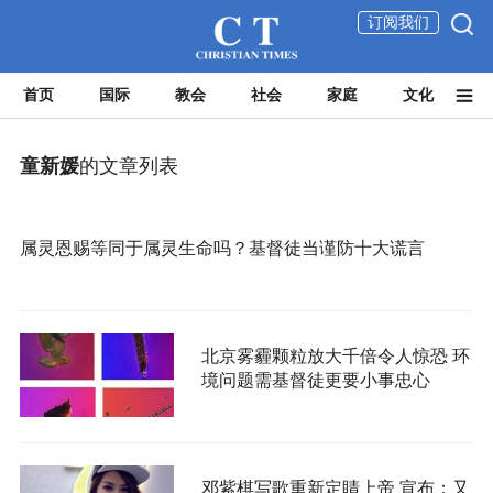
订阅我们
首页
国际
教会
社会
家庭
文化
童新媛
的文章列表
属灵恩赐等同于属灵生命吗？基督徒当谨防十大谎言
北京雾霾颗粒放大千倍令人惊恐 环
境问题需基督徒更要小事忠心
邓紫棋写歌重新定睛上帝 宣布：又