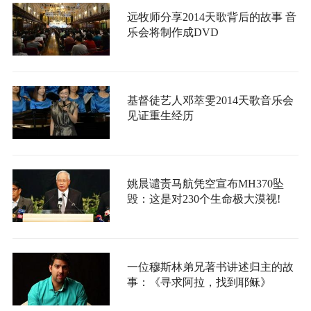
远牧师分享2014天歌背后的故事 音
乐会将制作成DVD
基督徒艺人邓萃雯2014天歌音乐会
见证重生经历
姚晨谴责马航凭空宣布MH370坠
毁：这是对230个生命极大漠视!
一位穆斯林弟兄著书讲述归主的故
事：《寻求阿拉，找到耶稣》