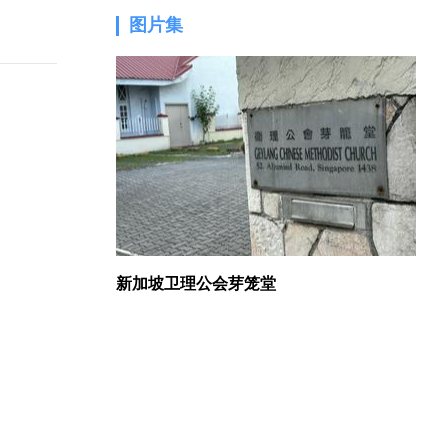
图片集
1.
新加坡卫理公会芽笼堂