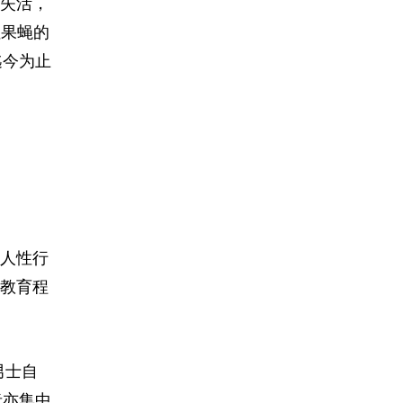
失活，
性果蝇的
迄今为止
人性行
教育程
男士自
者亦集中