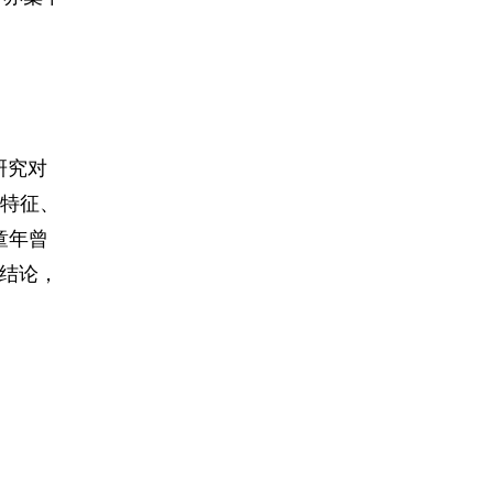
为研究对
特征、
童年曾
之结论，