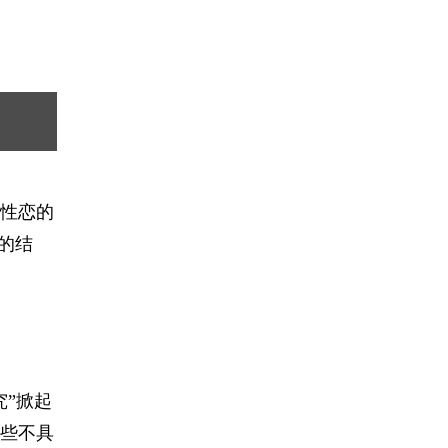
性恋的
的结
究”掀起
些不具