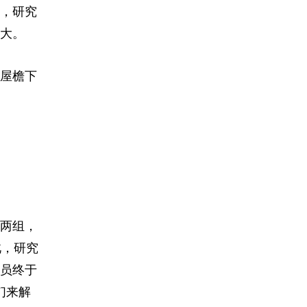
，研究
大。
屋檐下
了两组，
此，研究
员终于
们来解