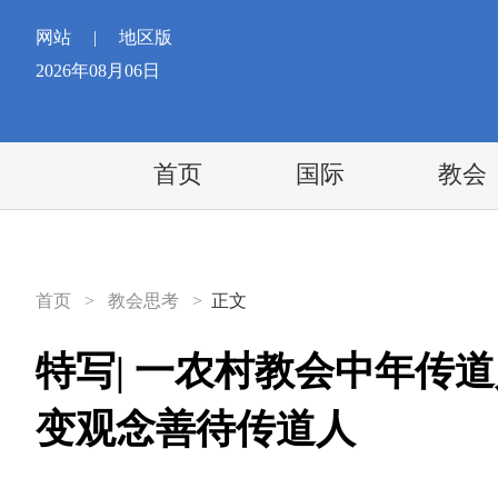
网站
|
地区版
2026年08月06日
首页
国际
教会
首页
>
教会思考
>
正文
特写| 一农村教会中年传
变观念善待传道人