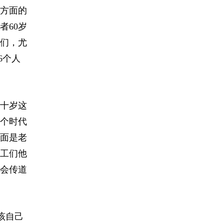
方面的
者60岁
们，尤
6个人
四十岁这
那个时代
面是老
工们他
会传道
该自己