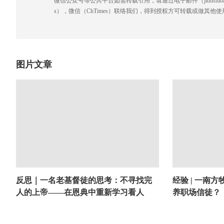
微信公众号等公共平台如需转载引用，请通过电子邮件（jidushibao@gmai
s），微信（ChTimes）联络我们，得到授权方可转载或做其他使
图片文章
反思｜一名老基督徒的思考：不寻找完
经验 | 一南
人的上帝——在恩典中重新学习看人
养职场信徒？