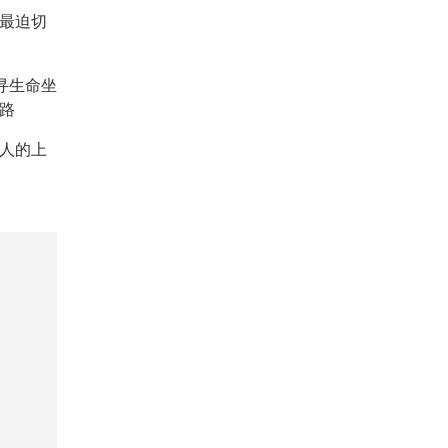
：最迫切
重寻生命坐
路
人的上