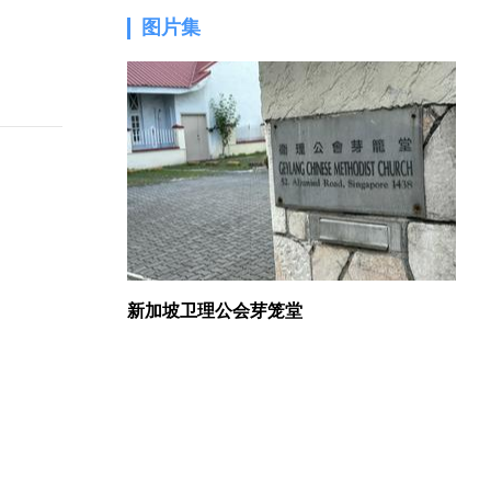
图片集
1.
新加坡卫理公会芽笼堂