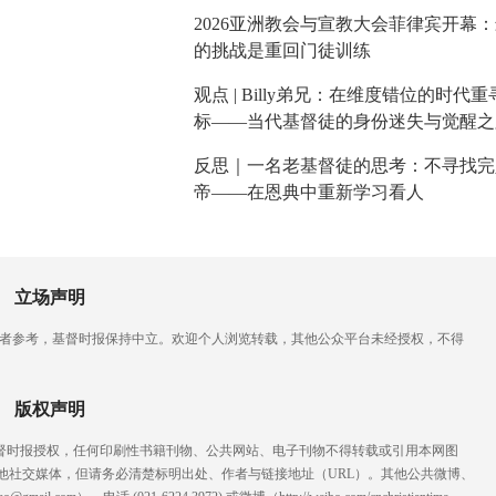
2026亚洲教会与宣教大会菲律宾开幕
的挑战是重回门徒训练
观点 | Billy弟兄：在维度错位的时代
标——当代基督徒的身份迷失与觉醒之
反思｜一名老基督徒的思考：不寻找完
帝——在恩典中重新学习看人
立场声明
读者参考，基督时报保持中立。欢迎个人浏览转载，其他公众平台未经授权，不得
版权声明
基督时报授权，任何印刷性书籍刊物、公共网站、电子刊物不得转载或引用本网图
他社交媒体，但请务必清楚标明出处、作者与链接地址（URL）。其他公共微博、