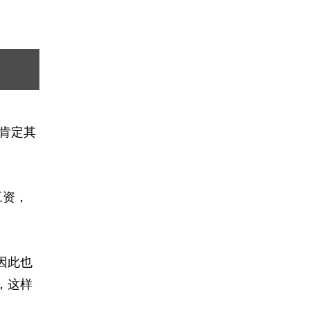
肯定其
工资，
因此也
，这样