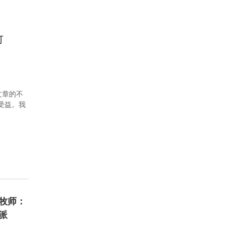
可
文章的不
者受益。我
牧师：
派