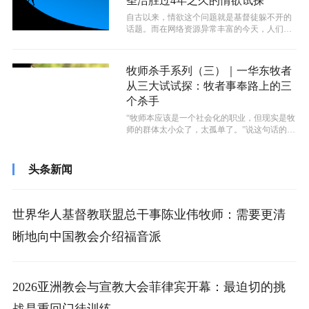
圣洁胜过4年之久的情欲试探
自古以来，情欲这个问题就是基督徒躲不开的
话题。而在网络资源异常丰富的今天，人们在
浏览网页的时候不经意间就有可能落入色...
牧师杀手系列（三）｜一华东牧者
从三大试试探：牧者事奉路上的三
个杀手
“牧师本应该是一个社会化的职业，但现实是牧
师的群体太小众了，太孤单了。”说这句话的人
是一位常年在华北事奉教会的牧者李...
头条新闻
世界华人基督教联盟总干事陈业伟牧师：需要更清
晰地向中国教会介绍福音派
2026亚洲教会与宣教大会菲律宾开幕：最迫切的挑