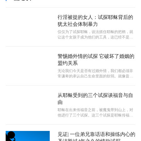
行淫被捉的女人：试探耶稣背后的
犹太社会体制暴力
仅仅为了试探耶稣，设法抓住耶稣的把柄，就
让这个女孩子成为他们的工具，这已经不是一
个关于性别的问题，而是一个普遍的体制...
警惕婚外情的试探 它破坏了婚姻的
盟约关系
无论我们今天是否有过婚外情，我们都必须非
常谦卑的承认自己生命里面的软弱。就像昔日
重视圣洁的大卫尚且在软弱的时候陷入到...
从耶稣受到的三个试探谈福音与自
由
耶稣在出来传福音之前，被魔鬼带到山上，对
他进行了三个试探。这三个试探是耶稣传福音
的基调，也为他后期的福音宣导奠定了基...
见证| 一位弟兄靠话语和操练内心的