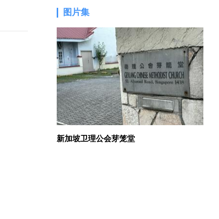
图片集
1.
新加坡卫理公会芽笼堂