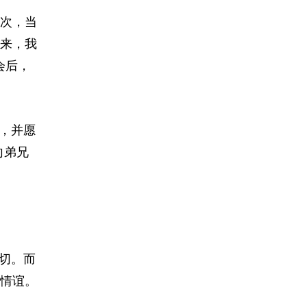
次，当
来，我
会后，
，并愿
向弟兄
切。而
情谊。