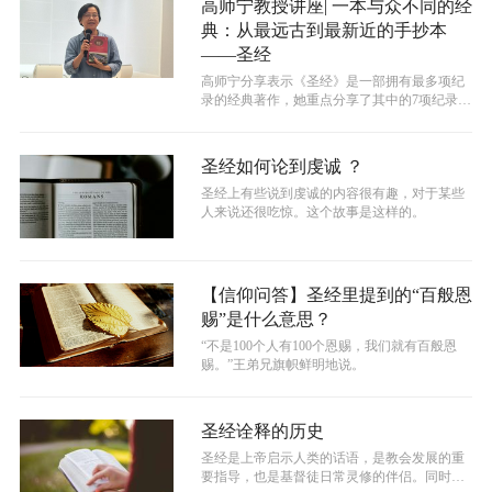
高师宁教授讲座| 一本与众不同的经
典：从最远古到最新近的手抄本
——圣经
高师宁分享表示《圣经》是一部拥有最多项纪
录的经典著作，她重点分享了其中的7项纪录。
比如，圣经的成书时间的跨度是最长的...
圣经如何论到虔诚 ？
圣经上有些说到虔诚的内容很有趣，对于某些
人来说还很吃惊。这个故事是这样的。
【信仰问答】圣经里提到的“百般恩
赐”是什么意思？
“不是100个人有100个恩赐，我们就有百般恩
赐。”王弟兄旗帜鲜明地说。
圣经诠释的历史
圣经是上帝启示人类的话语，是教会发展的重
要指导，也是基督徒日常灵修的伴侣。同时圣