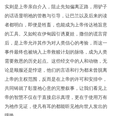
实则是上帝亲自介入，阻止先知偏离正路，用驴子
的话语显明
祂
的管教与引导，让巴兰以及后来的读
者都明白，即便是牲畜，也能成为上帝传达祂旨意
的工具。又如蛇在伊甸园引诱夏娃，撒但的谎言背
后，是上帝允许其作为对人类信心的考验，而这一
事件最终也被纳入上帝救赎计划的脉络，成为人类
需要救恩的历史起点。这些经文中的人和动物，无
论是顺服还是悖逆，他们的言语和行为都未曾脱离
上帝的主权范围，反而是在上帝的许可和安排中，
共同铸就了彰显
祂
心意的完整叙事，让我们看见上
帝的智慧不仅在于直接启示真理，更在于使用万有
为
祂
作见证，使凡有耳的都能听见
祂
向世人发出的
呼唤。