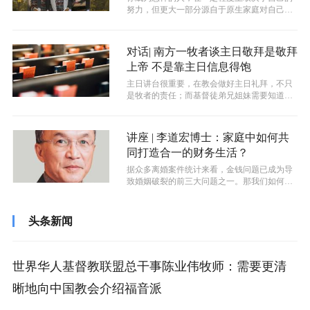
努力，但更大一部分源自于原生家庭对自己的
塑造和培养。
对话| 南方一牧者谈主日敬拜是敬拜
上帝 不是靠主日信息得饱
主日讲台很重要，在教会做好主日礼拜，不只
是牧者的责任；而基督徒弟兄姐妹需要知道，
平时的灵修要做好，主日是朝见上帝的时...
讲座 | 李道宏博士：家庭中如何共
同打造合一的财务生活？
据众多离婚案件统计来看，金钱问题已成为导
致婚姻破裂的前三大问题之一。那我们如何去
积极面对并智慧地处理家庭中的金钱问题...
头条新闻
世界华人基督教联盟总干事陈业伟牧师：需要更清
晰地向中国教会介绍福音派