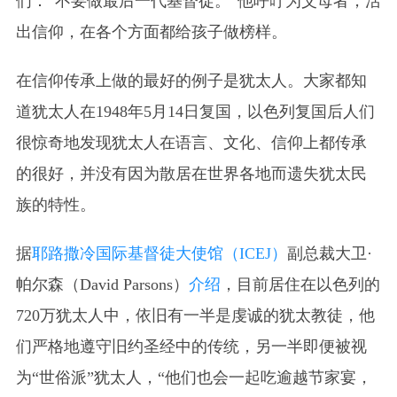
们：“不要做最后一代基督徒。”他呼吁为父母者，活
出信仰，在各个方面都给孩子做榜样。
在信仰传承上做的最好的例子是犹太人。大家都知
道犹太人在1948年5月14日复国，以色列复国后人们
很惊奇地发现犹太人在语言、文化、信仰上都传承
的很好，并没有因为散居在世界各地而遗失犹太民
族的特性。
据
耶路撒冷国际基督徒大使馆（ICEJ）
副总裁大卫·
帕尔森（David Parsons）
介绍
，目前居住在以色列的
720万犹太人中，依旧有一半是虔诚的犹太教徒，他
们严格地遵守旧约圣经中的传统，另一半即便被视
为“世俗派”犹太人，“他们也会一起吃逾越节家宴，