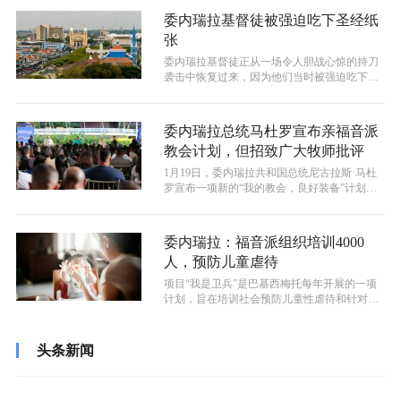
委内瑞拉基督徒被强迫吃下圣经纸
张
委内瑞拉基督徒正从一场令人胆战心惊的持刀
袭击中恢复过来，因为他们当时被强迫吃下圣
经纸张，并且皮肤上还被划上了十字架符...
委内瑞拉总统马杜罗宣布亲福音派
教会计划，但招致广大牧师批评
1月19日，委内瑞拉共和国总统尼古拉斯·马杜
罗宣布一项新的“我的教会，良好装备”计划，
准备对福音派的教会建筑进行翻新...
委内瑞拉：福音派组织培训4000
人，预防儿童虐待
项目“我是卫兵”是巴基西梅托每年开展的一项
计划，旨在培训社会预防儿童性虐待和针对未
成年人的暴力。
头条新闻