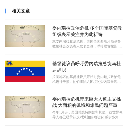
相关文章
委内瑞拉政治危机 多个国际基督教
组织表示关注并为此祈祷
就委内瑞拉政治危机，美国全国西班牙裔基督
教领袖会议负责人发表言论，呼吁尼古拉斯·马
杜罗辞职。
基督徒议员呼吁委内瑞拉总统马杜
罗辞职
拉美地区的基督徒议员开始对委内瑞拉政治危
机进行干预。他们将陷入困境的委内瑞拉现任
总统尼古拉斯·马杜罗所领导的政府称为...
委内瑞拉危机带来巨大人道主义挑
战 大面积的饥饿和难民问题严重
今年1月份，美国总统特朗普和其他一些世界领
导人都已经承认反对派领的袖胡安·瓜伊多为委
内瑞拉的合法总统，但这个国家的情...