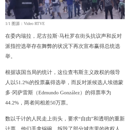
1/1
图源：Video RTVE
在委内瑞拉，尼古拉斯·马杜罗在街头抗议声和反对
派指控选举存在舞弊的状况下再次宣布赢得总统选
举。
根据该国当局的统计，这位查韦斯主义政权的领导
人以51.2%的投票赢得选举，而反对派候选人埃德蒙
多·冈萨雷斯
（Edmundo González）
的得票率为
44.2%，两者间相差50万票。
数以千计的人民走上街头，要求“自由”和透明的重新
计票，他们手拿锅碗，拆毁了部分城市里的政权人