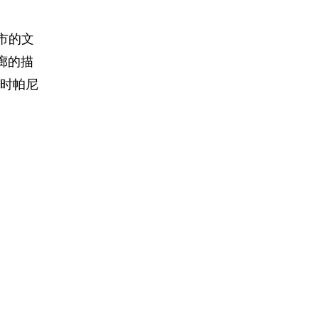
市的文
廊的描
时帕尼