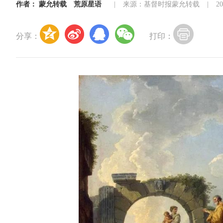
作者：
蒙允转载
荒原星语
|
来源：基督时报蒙允转载
|
2
分享：
打印：