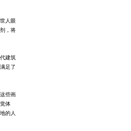
世人眼
剂，将
代建筑
满足了
这些画
觉体
地的人