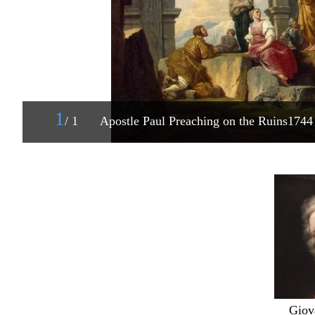
1
/ 1
Apostle Paul Preaching on the Ruins1744
Giov