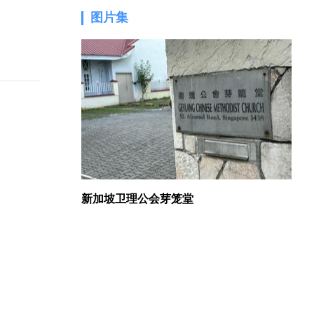
图片集
1.
新加坡卫理公会芽笼堂