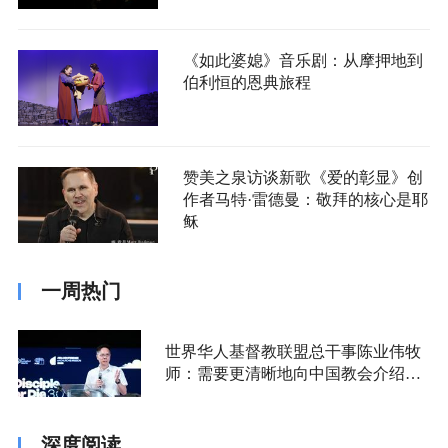
《如此婆媳》音乐剧：从摩押地到
伯利恒的恩典旅程
赞美之泉访谈新歌《爱的彰显》创
作者马特·雷德曼：敬拜的核心是耶
稣
一周热门
世界华人基督教联盟总干事陈业伟牧
师：需要更清晰地向中国教会介绍福
音派
深度阅读