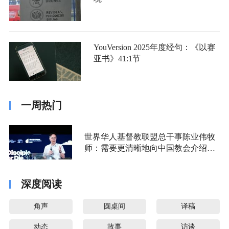
YouVersion 2025年度经句：《以赛
亚书》41:1节
一周热门
世界华人基督教联盟总干事陈业伟牧
师：需要更清晰地向中国教会介绍福
音派
深度阅读
角声
圆桌间
译稿
动态
故事
访谈