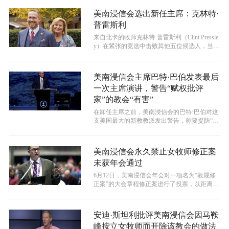
美南浸信会选出新任主席：克林特·
普雷斯利
来自北卡的牧师克林特·普雷斯利（Clint Pressle
y）在紧张的竞选中击败其他五位候选人，当选
为美国最大的新教...
美南浸信会主席巴特·巴伯发表最后
一次主席演讲，警告“赋权批评
家”的教会“有害”
在卸任主席之前，美南浸信会的巴特·巴伯对这
支美国最大的新教教派发出警告，称要提防“有
害”教会，因为他们“赋权批评家”...
美南浸信会永久禁止女牧师修正案
未获年会通过
6月12日，美南浸信会年会对一项名为“教规修
正案”的大会章程修正案进行了投票，以距离必
要三分之二信使支持率差5%的结...
安迪·斯坦利批评美南浸信会因马鞍
峰按立女牧师而开除该教会的做法