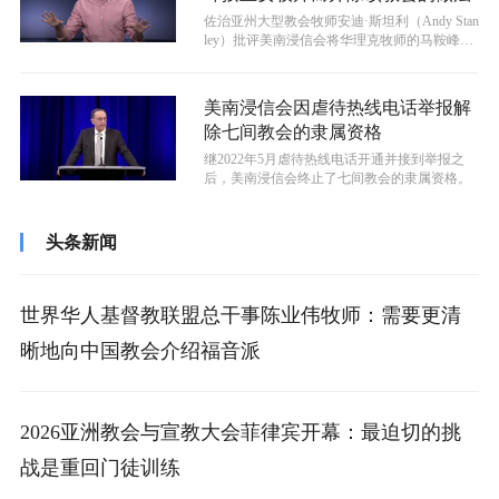
佐治亚州大型教会牧师安迪·斯坦利（Andy Stan
ley）批评美南浸信会将华理克牧师的马鞍峰教
会开除的做法，原因是...
美南浸信会因虐待热线电话举报解
除七间教会的隶属资格
继2022年5月虐待热线电话开通并接到举报之
后，美南浸信会终止了七间教会的隶属资格。
头条新闻
世界华人基督教联盟总干事陈业伟牧师：需要更清
晰地向中国教会介绍福音派
2026亚洲教会与宣教大会菲律宾开幕：最迫切的挑
战是重回门徒训练