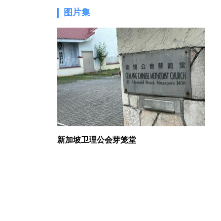
图片集
1.
新加坡卫理公会芽笼堂