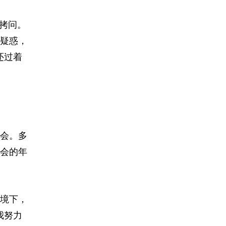
拷问。
疑惑，
还过着
会。多
会的年
境下，
我努力