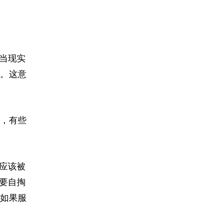
当现实
。这意
，有些
应该被
要自掏
如果服