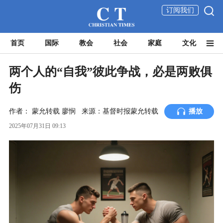
订阅我们
首页
国际
教会
社会
家庭
文化
两个人的“自我”彼此争战，必是两败俱
伤
作者：
蒙允转载
廖悯
来源：基督时报蒙允转载
播放
2025年07月31日 09:13