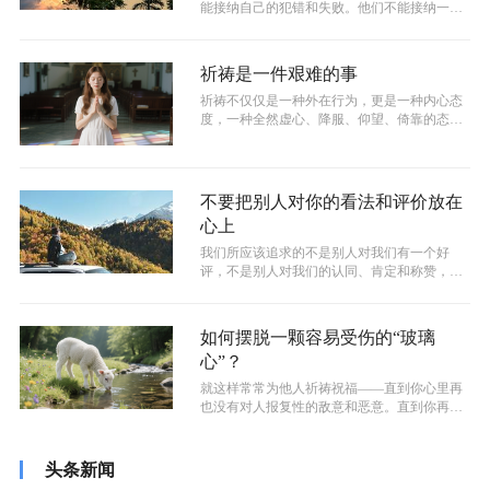
能接纳自己的犯错和失败。他们不能接纳一个
会表现不好或者不够优秀的自己。一旦达...
祈祷是一件艰难的事
祈祷不仅仅是一种外在行为，更是一种内心态
度，一种全然虚心、降服、仰望、倚靠的态
度。若非如此，我们整个人就是疲乏的，烦...
不要把别人对你的看法和评价放在
心上
我们所应该追求的不是别人对我们有一个好
评，不是别人对我们的认同、肯定和称赞，而
是我们的所言所行不要违背真理。我们当追...
如何摆脱一颗容易受伤的“玻璃
心”？
就这样常常为他人祈祷祝福——直到你心里再
也没有对人报复性的敌意和恶意。直到你再也
不介意自己被人轻看藐视或者反感厌恶敌...
头条新闻