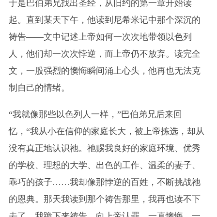
于是巴伯弟兄找出圣经，从旧约的第一章开始读
起。直到某天下午，他读到尼希米记中那个深沉的
祷告——文中记述上帝如何一次次地带领以色列
人，他们却一次次悖逆，而上帝仍不放弃。读完全
文，一股强烈的懊悔瞬间涌上心头，他再也无法克
制自己的情绪。
“我就像那些以色列人一样，”巴伯弟兄后来回
忆，“我从小在信仰的家庭长大，被上帝拣选，却从
没有真正地认识祂。祂赐我良好的家庭环境、优秀
的学校、理想的大学、出色的工作、温柔的妻子、
乖巧的孩子……我却像那悖逆的百姓，不断挑战祂
的恩典。那天我读到那个祷告那里，我再也读不下
去了。我跪下来祷告，向上帝认罪，一直懊悔、一