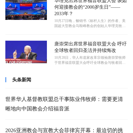
华理克出席世界福音联盟大会 谈如
何迎接教会的“2000岁生日”——
2033年？
10月27日晚，畅销书《标杆人生》的作者、美
国超大型教会马鞍峰教会的创始人华理克牧师
在第十四届世界福音联盟大会上呼吁...
唐崇荣出席世界福音联盟大会 呼吁
全球牧者回归圣洁并持续悔改
10月28日，华人布道家改革宗领袖唐崇荣牧师
于世界福音联盟大会呼吁全球教会与牧者回归
圣洁与悔改的根基为主做见证。
头条新闻
世界华人基督教联盟总干事陈业伟牧师：需要更清
晰地向中国教会介绍福音派
2026亚洲教会与宣教大会菲律宾开幕：最迫切的挑