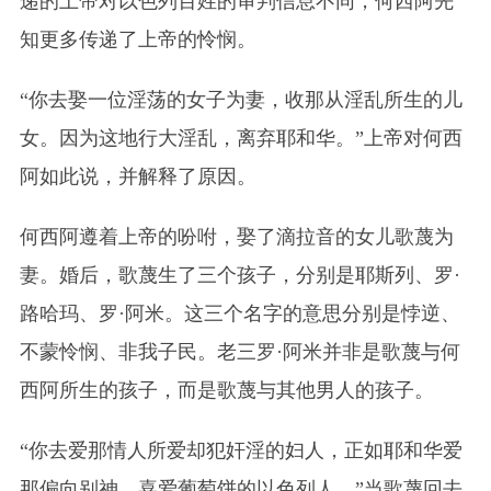
递的上帝对以色列百姓的审判信息不同，何西阿先
知更多传递了上帝的怜悯。
“你去娶一位淫荡的女子为妻，收那从淫乱所生的儿
女。因为这地行大淫乱，离弃耶和华。”上帝对何西
阿如此说，并解释了原因。
何西阿遵着上帝的吩咐，娶了滴拉音的女儿歌蔑为
妻。婚后，歌蔑生了三个孩子，分别是耶斯列、罗·
路哈玛、罗·阿米。这三个名字的意思分别是悖逆、
不蒙怜悯、非我子民。老三罗·阿米并非是歌蔑与何
西阿所生的孩子，而是歌蔑与其他男人的孩子。
“你去爱那情人所爱却犯奸淫的妇人，正如耶和华爱
那偏向别神、喜爱葡萄饼的以色列人。”当歌蔑回去