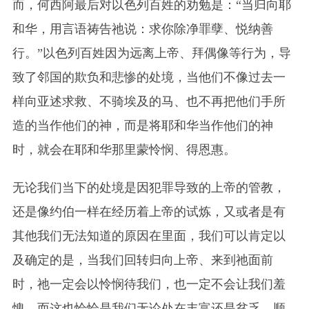
而，何西阿最后对以色列百姓的劝勉是：“当归向耶
和华，用言语祷告祂说：求你除净罪孽、悦纳善
行。”以色列百姓因为远离上帝、拜偶像等行为，导
致了邻国的欺负和悲惨的处境，当他们不像过去一
样向亚述求救、不骑埃及的马、也不再把他们手所
造的当作他们的神，而是将耶和华当作他们的神
时，就会在耶和华那里蒙怜悯、得恩惠。
无论我们当下的处境是因犯罪导致的上帝的管教，
还是像约伯一样在经历着上帝的试炼，又或者是有
其他我们无法知道的原因在里面，我们可以肯定以
及确定的是，当我们回转归向上帝、来到祂面前
时，祂一定会以怜悯待我们，也一定不会让我们羞
愧。而这也恰恰是我们无论处在丰富还是贫乏、顺