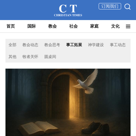
订阅我们
首页
国际
教会
社会
家庭
文化
全部
教会动态
教会思考
事工拓展
神学建设
事工动态
其他
牧者关怀
圆桌间