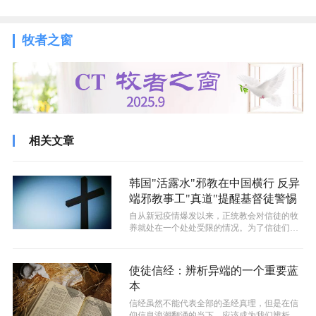
牧者之窗
相关文章
韩国"活露水"邪教在中国横行 反异
端邪教事工"真道"提醒基督徒警惕
自从新冠疫情爆发以来，正统教会对信徒的牧
养就处在一个处处受限的情况。为了信徒们的
安全起见，教会都选择取消实地聚会，施...
使徒信经：辨析异端的一个重要蓝
本
信经虽然不能代表全部的圣经真理，但是在信
仰信息浪潮翻涌的当下，应该成为我们辨析异