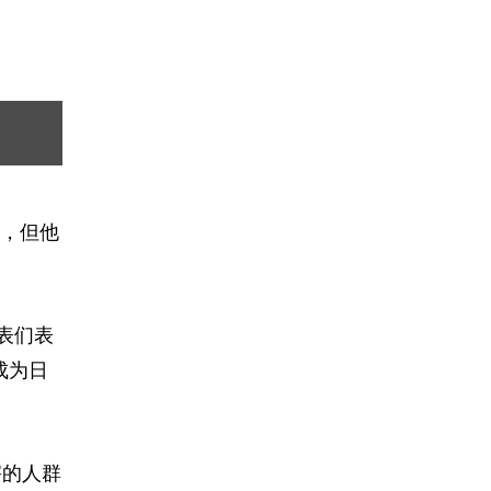
，但他
表们表
成为日
害的人群