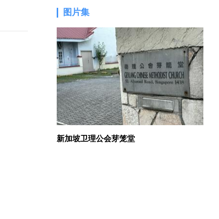
图片集
1.
新加坡卫理公会芽笼堂