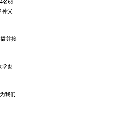
名65
名神父
弥撒并接
教堂也
为我们