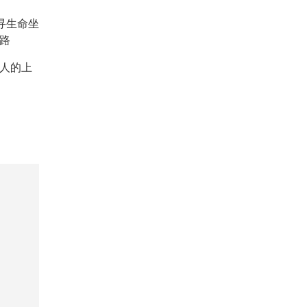
重寻生命坐
路
人的上