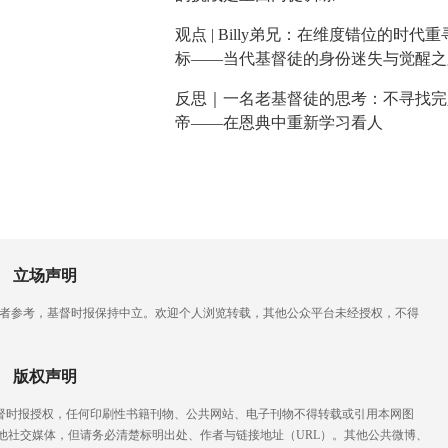
观点 | Billy弟兄：在维度错位的时代
标——当代基督徒的身份迷失与觉醒之
反思｜一名老基督徒的思考：不寻找完
帝——在恩典中重新学习看人
立场声明
读者参考，基督时报保持中立。欢迎个人浏览转载，其他公众平台未经授权，不得
版权声明
基督时报授权，任何印刷性书籍刊物、公共网站、电子刊物不得转载或引用本网图
他社交媒体，但请务必清楚标明出处、作者与链接地址（URL）。其他公共微博、