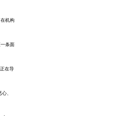
。在机构
证一条面
正在导
恶心、