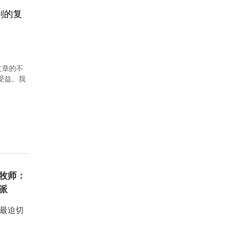
别的复
文章的不
者受益。我
牧师：
派
：最迫切