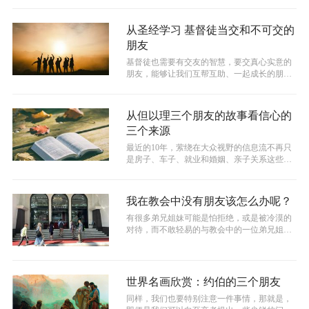
从圣经学习 基督徒当交和不可交的
朋友
基督徒也需要有交友的智慧，要交真心实意的
朋友，能够让我们互帮互助、一起成长的朋
友。那么，怎样的朋友才是真心实意的朋友...
从但以理三个朋友的故事看信心的
三个来源
最近的10年，萦绕在大众视野的信息流不再只
是房子、车子、就业和婚姻、亲子关系这些话
题了，现在还多了一个话题叫做“人生...
我在教会中没有朋友该怎么办呢？
有很多弟兄姐妹可能是怕拒绝，或是被冷漠的
对待，而不敢轻易的与教会中的一位弟兄姐妹
相互介绍，认识彼此。有姐妹说：“我就...
世界名画欣赏：约伯的三个朋友
同样，我们也要特别注意一件事情，那就是，