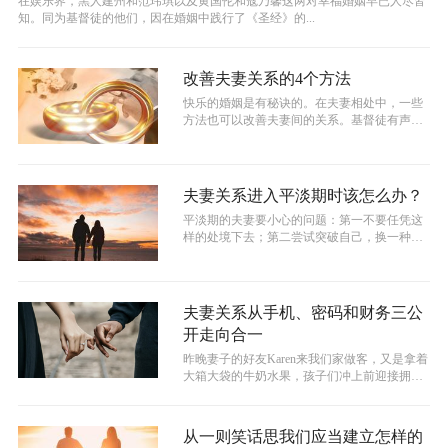
在娱乐界，黑人建州和范玮琪以及黄国伦和寇乃馨这两对幸福婚姻早已人尽皆
知。同为基督徒的他们，因在婚姻中践行了《圣经》的...
改善夫妻关系的4个方法
快乐的婚姻是有秘诀的。在夫妻相处中，一些
方法也可以改善夫妻间的关系。基督徒有声博
客"幸福满家园"节目日前的一次讲座，...
夫妻关系进入平淡期时该怎么办？
平淡期的夫妻要小心的问题：第一不要任凭这
样的处境下去；第二尝试突破自己，换一种眼
光看待彼此；第三多使用语言赞赏对方，...
夫妻关系从手机、密码和财务三公
开走向合一
昨晚妻子的好友Karen来我们家做客，又是拿着
大箱大袋的牛奶水果，孩子们冲上前迎接拥抱
（不晓得是欢迎阿姨，还是想念好...
从一则笑话思我们应当建立怎样的