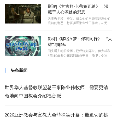
影评|《甘古拜·卡蒂娅瓦迪》：潜
藏于人心深处的邪恶
天主教学校、神父、修女他们只顾着赶逐他们
眼前的邪恶，想要驱逐那些性工作者，却无视
了社会上更大的邪恶，无视了在他们想要...
影评|《哆啦A梦：伴我同行》：“大
雄”与耶稣
回头看儿时的经历，已经恍如隔世。但大雄和
耶稣的生命仍在我的生命中留下烙印，令我在
服事的生涯中不得不时常提醒自己是一个...
头条新闻
世界华人基督教联盟总干事陈业伟牧师：需要更清
晰地向中国教会介绍福音派
2026亚洲教会与宣教大会菲律宾开幕：最迫切的挑