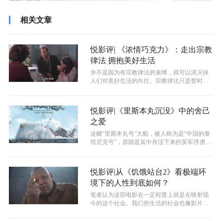
相关文章
悦影评| 《浓情巧克力》：走出宗教
律法 拥抱美好生活
并不是因为有宗教律法的束缚，就可以泯灭掉
人们对美好生活的向往。宗教律法只是暂时压
制了人们对自由的渴望，却不能消除，那...
悦影评|《里斯本丸沉没》中的舍己
之爱
这艘“里斯本丸号”大船，被人称为是“中国的泰
坦尼克号”，原因是其中存活下来的英军俘虏与
中国的数位被人遗忘的渔民有关。...
悦影评|从《饥饿站台2》看极端环
境下的人性到底如何？
笔者认为这部电影在一定程度上就是在映射现
今的这个社会。我们所生活的社会也像影片中
一样，虽然其实也有很多规则，但许多时...