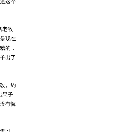
道这个
名老牧
是现在
糟的，
子出了
改。约
出果子
没有悔
雷以