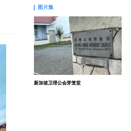
图片集
1.
新加坡卫理公会芽笼堂