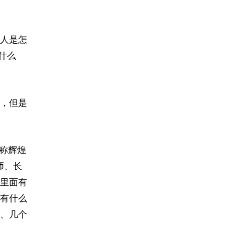
人是怎
什么
，但是
称辉煌
师、长
里面有
有什么
、几个