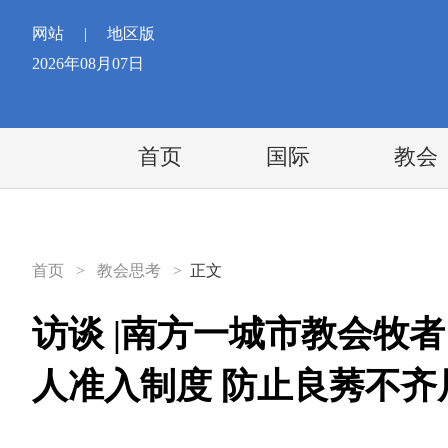
网站
|
地区版
2026年08月07日
首页
国际
教会
首页
>
教会思考
>
正文
访谈 |南方一城市教会牧
人准入制度 防止良莠不齐