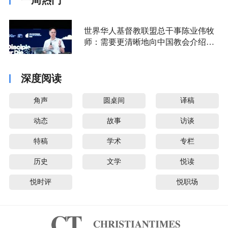
世界华人基督教联盟总干事陈业伟牧
师：需要更清晰地向中国教会介绍福
音派
深度阅读
角声
圆桌间
译稿
动态
故事
访谈
特稿
学术
专栏
历史
文学
悦读
悦时评
悦职场