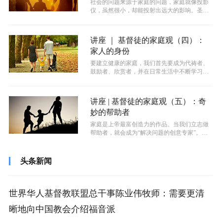
社会的问题来源于家庭的问题，家庭就像投影
仪，虽然很小，却能投射出远大的影响。圣书
中第一起杀人案件就是“该隐杀死了自己...
讲座 ｜ 基督徒的家庭观（四）：
家人的身份
要建立健康的家庭，我们首先要成为代祷者、
鼓励者、欣赏者，并在日常生活中不断学习和
操练。此外，每个人都应学会饶恕与道歉...
讲座 | 基督徒的家庭观（五）：奇
妙的帮助者
家庭是上帝最富创造力的作品。当我们立志做
帮助者，就会成为“解决问题的创意专家”。对
于得救的基督徒来说，依然还有很多的...
头条新闻
世界华人基督教联盟总干事陈业伟牧师：需要更清
晰地向中国教会介绍福音派