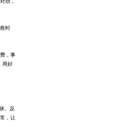
对劲，
救时
费，事
，用好
昧、反
常，让