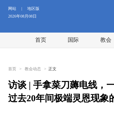
网站
|
地区版
2026年08月08日
首页
国际
教会
首页
>
教会动态
>
正文
访谈 | 手拿菜刀薅电线
过去20年间极端灵恩现象