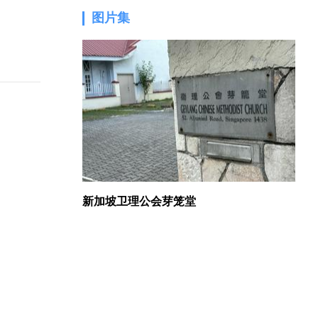
图片集
1.
新加坡卫理公会芽笼堂