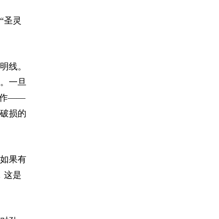
“圣灵
是明线。
。一旦
作——
破损的
如果有
，这是