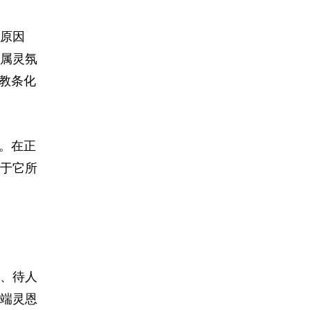
原因
属灵氛
教条化
。在正
于它所
、待人
端灵恩