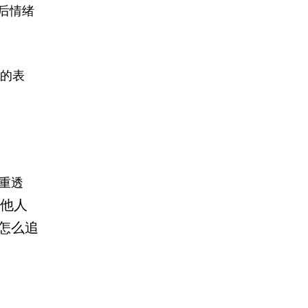
后情绪
的表
重透
他人
怎么追