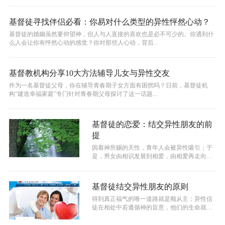
基督徒寻找伴侣必看：你易对什么类型的异性怦然心动？
基督徒的婚姻虽然要仰望神，但人与人直接的喜欢也是必不可少的。你遇到什
么人会让你有怦然心动的感觉？你对那些人心动，背后...
基督教机构分享10大方法辅导儿女与异性交友
作为一名基督徒父母，你在辅导青春期子女方面有困扰吗？日前，基督徒机
构“建造幸福家庭”专门针对青春期父母探讨了这一话题...
基督徒的恋爱：结交异性朋友的前
提
因着神所赐的天性，青年人会被异性吸引；于
是，男女由相识发展到相爱，由相爱再走向婚
姻。在人的一生中，恋爱是一个重要的阶...
基督徒结交异性朋友的原则
得到真正福气的唯一道路就是顺从主；异性信
徒在相处中若遵循神的旨意，他们的生命就必
充满主所赐的美好福份。圣经说："他未...