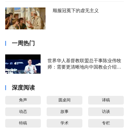
顺服冠冕下的虚无主义
一周热门
世界华人基督教联盟总干事陈业伟牧
师：需要更清晰地向中国教会介绍福
音派
深度阅读
角声
圆桌间
译稿
动态
故事
访谈
特稿
学术
专栏