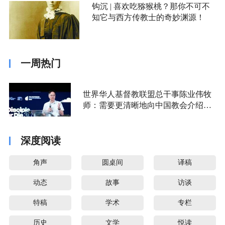
钩沉 | 喜欢吃猕猴桃？那你不可不
知它与西方传教士的奇妙渊源！
一周热门
世界华人基督教联盟总干事陈业伟牧
师：需要更清晰地向中国教会介绍福
音派
深度阅读
角声
圆桌间
译稿
动态
故事
访谈
特稿
学术
专栏
历史
文学
悦读