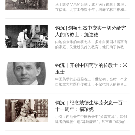
马士敦受父亲的影响，成为医疗传教士来华，
在福建、北京工作数十年，培养了林巧稚和林
崧等著名妇产科医生，被誉为中国妇产科...
钩沉 | 剑桥七杰中变卖一切分给穷
人的传教士：施达德
内地会来华的剑桥七杰，多来自英国相当富有
的家庭，又受过良好的教育，他们为了传教事
业放弃了在家优渥的生活条件，特别是施...
钩沉｜开创中国药学的传教士：米
玉士
中国药学的起源是在二十世纪初，当时一个来
自加拿大的医疗传教士，不仅把救人的福音带
到中国，也研究药物的来源、炮制、性状...
钩沉｜纪念戴德生续弦安息一百二
十一周年：福珍妮
小引：内地会在中国教会中“如雷贯耳”，其创
建者的戴德生也“耳熟能详”，常言道:“成功的男
人背后都有一个默默支持的女人...