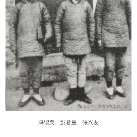
冯锡泉、彭君重、张兴友