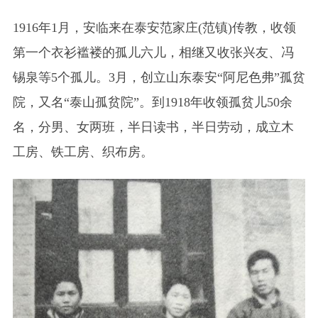
1916年1月，安临来在泰安范家庄(范镇)传教，收领
第一个衣衫褴褛的孤儿六儿，相继又收张兴友、冯
锡泉等5个孤儿。3月，创立山东泰安“阿尼色弗”孤贫
院，又名“泰山孤贫院”。到1918年收领孤贫儿50余
名，分男、女两班，半日读书，半日劳动，成立木
工房、铁工房、织布房。