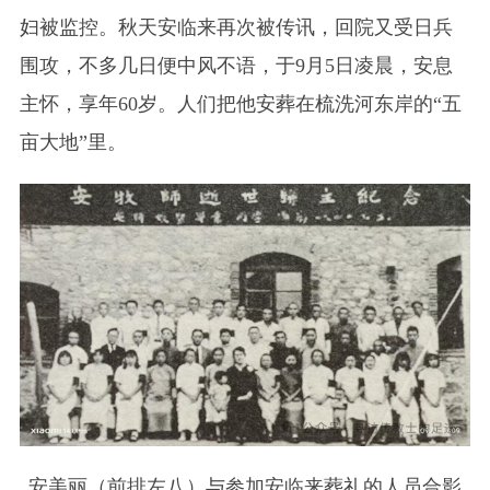
妇被监控。秋天安临来再次被传讯，回院又受日兵
围攻，不多几日便中风不语，于9月5日凌晨，安息
主怀，享年60岁。人们把他安葬在梳洗河东岸的“五
亩大地”里。
安美丽（前排左八）与参加安临来葬礼的人员合影