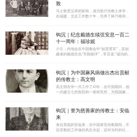
敦
马士敦受父亲的影响，成为医疗传教士来华，
在福建、北京工作数十年，培养了林巧稚和林
崧等著名妇产科医生，被誉为中国妇产科...
钩沉｜纪念戴德生续弦安息一百二
十一周年：福珍妮
小引：内地会在中国教会中“如雷贯耳”，其创
建者的戴德生也“耳熟能详”，常言道:“成功的男
人背后都有一个默默支持的女人...
钩沉｜为中国麻风病做出杰出贡献
的传教士：高文明
高文明在华一共工作了43年，在中国期间，他
一共建立七所医院和一座研究所，为我国麻风
病治疗和防治做出了杰出的贡献。
钩沉｜誉为慈善家的传教士：安临
来
来自美国的安临来，在中国泰安传教期间，不
仅宣教的工作做的风生水起，还对当时的社会
贡献颇丰，如设立卫生所、疏浚河道、安...