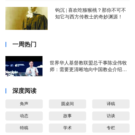
钩沉 | 喜欢吃猕猴桃？那你不可不
知它与西方传教士的奇妙渊源！
一周热门
世界华人基督教联盟总干事陈业伟牧
师：需要更清晰地向中国教会介绍福
音派
深度阅读
角声
圆桌间
译稿
动态
故事
访谈
特稿
学术
专栏