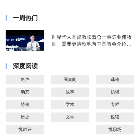
一周热门
世界华人基督教联盟总干事陈业伟牧
师：需要更清晰地向中国教会介绍福
音派
深度阅读
角声
圆桌间
译稿
动态
故事
访谈
特稿
学术
专栏
历史
文学
悦读
悦时评
悦职场