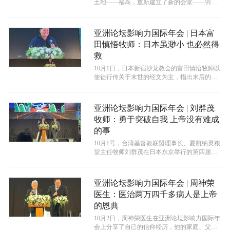
土地——福岛，重新建立了新的会堂——羽翼
教堂。羽翼教堂的外观形似一个展开翅膀...
亚洲论坛影响力国际年会 | 日本富
田慎悟牧师：日本虽渺小 也必然得
救
10月1日，日本新宿沙龙教会的富田慎悟牧师以
使徒行传关于末世的经文为主，指出末后的时
代圣灵必大大浇灌我们，使我们复兴...
亚洲论坛影响力国际年会 | 刘群茂
牧师：勇于突破自我 上帝没有难成
的事
​10月1号，台湾基督教联盟理事长、夏凯纳灵粮
堂主任牧师刘群茂在日本东京举行的第四届亚
洲论坛影响力国际年会上以“这是...
亚洲论坛影响力国际年会 | 周神荣
医生：医治两万四千多病人是上帝
的恩典
10月2日，周神荣医生在亚洲论坛影响力国际年
会上分享了自己的信仰经历，他的家庭、父