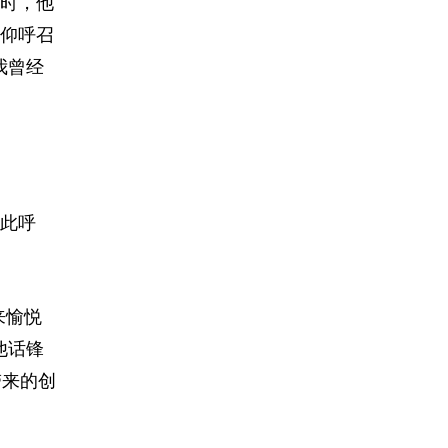
时，他
仰呼召
我曾经
此呼
来愉悦
他话锋
带来的创