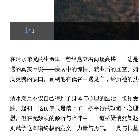
1
/ 1
在清水弟兄的生命里，曾经矗立着两座高塔：一边是
遇的真实困境——疾病中的惊惶、就业后的虚空、如
满灵魂的缺口。直到他在低谷中遇见主，经历祂的扶
清水弟兄不仅自己得到了身体与心理的医治，也领受
践。起初，这仿佛只是踏上了一条平行的轨道：心理
慰。但在无数次的倾听与陪伴中，一道桥梁悄然架起
则赋予这图谱终极的意义、力量与勇气。工具与根基