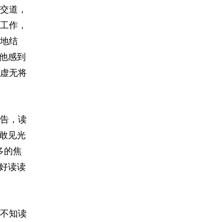
交道，
工作，
地结
他感到
虚无将
告，读
敢见光
多的焦
好读读
不知读