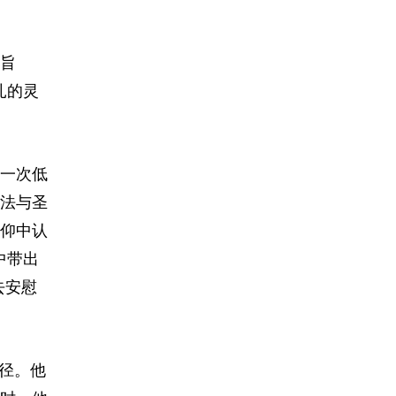
旨
扎的灵
一次低
法与圣
仰中认
中带出
去安慰
径。他