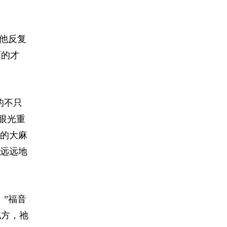
他反复
历的才
的不只
眼光重
的大麻
远远地
”福音
地方，祂