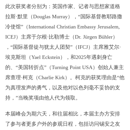
此次获奖者分别为：英国作家、记者与思想家道格
拉斯·默里（Douglas Murray），“国际基督教耶路撒
冷使馆”（International Christian Embassy Jerusalem,
ICEJ）主席于尔根·比勒博士（Dr. Jürgen Bühler）
，“国际基督徒与犹太人团契”（IFCJ）主席雅艾尔·
埃克斯坦（Yael Eckstein），和2025年遇刺身亡
的、“美国转折点”（Turning Point USA）创始人兼主
席查理·柯克（Charlie Kirk）。柯克的获奖理由是“他
为真理发声的勇气，以及他对以色列毫不妥协的支
持，”当晚奖项由他人代为领取。
本届峰会为期六天，和往届相比，本届主办方安排
了参与者更多户外的参观日程，包括访问锡安之友