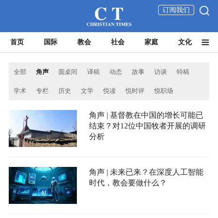
订阅我们
首页
国际
教会
社会
家庭
文化
全部
角声
圆桌间
译稿
动态
故事
访谈
特稿
学术
专栏
历史
文学
悦读
悦时评
悦职场
角声 | 基督教在中国的增长可能已
结束？对12位中国牧者开展的调研
分析
角声 | 未来已来？在深度人工智能
时代，教会要做什么？