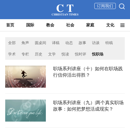
订阅我们
首页
国际
教会
社会
家庭
文化
全部
角声
圆桌间
译稿
动态
故事
访谈
特稿
学术
专栏
历史
文学
悦读
悦时评
悦职场
职场系列讲座（十）如何在职场践
行信仰活出得胜？
职场系列讲座（九）|两个真实职场
故事：如何把梦想活成现实？