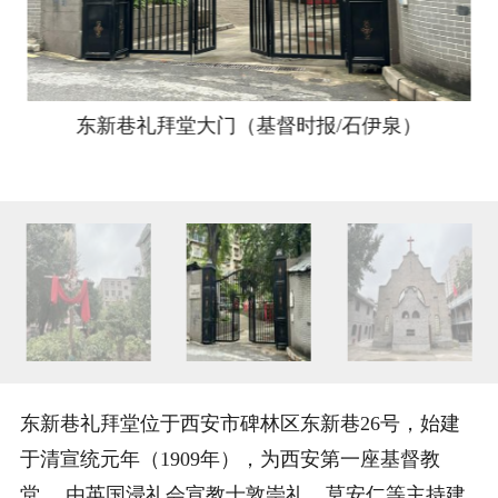
东新巷礼拜堂大门（基督时报/石伊泉）
东新巷礼拜堂位于西安市碑林区东新巷26号，始建
于清宣统元年（1909年），为西安第一座基督教
堂。 由英国浸礼会宣教士敦崇礼、莫安仁等主持建