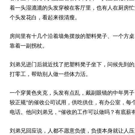
着一头湿漉漉的头发穿梭在客厅里，也有人在厨房忙
个头发花白，看起来很清瘦。
房间里有十几个沿着墙角摆放的塑料凳子、一个方桌
靠着一副拐杖。
刘弟兄进门后就近找了把塑料凳子坐下，问候先到的
打零工，帮助别人做一些体力活。
一个穿黄色夹克，头发有点乱，戴副眼镜的中年男子
较正规”的催收公司试用，供吃供住，有办公室，每
电话。他问刘弟兄，“催收的工作可以做吗？有底薪有
刘弟兄回应说，人都不愿意负债，负债本身就让人压