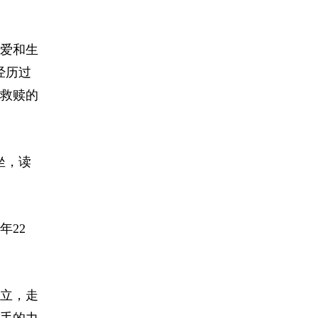
爱和生
经历过
救赎的
坐，读
年22
立，走
手的力