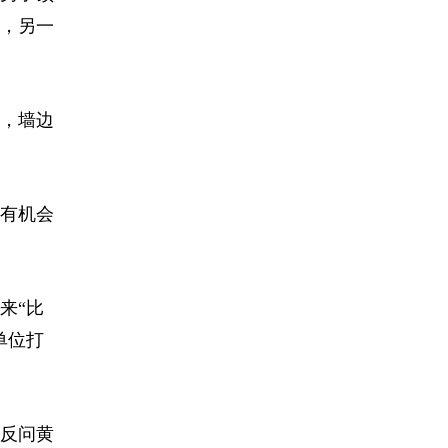
头，另一
，墙边
有机会
来“比
单位打
反问黄