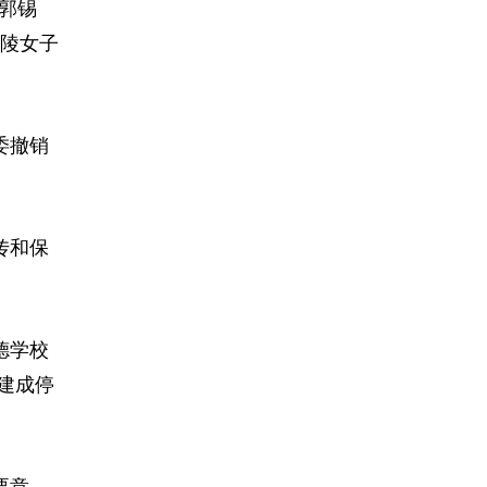
郭锡
陵女子
委撤销
传和保
德学校
建成停
要意