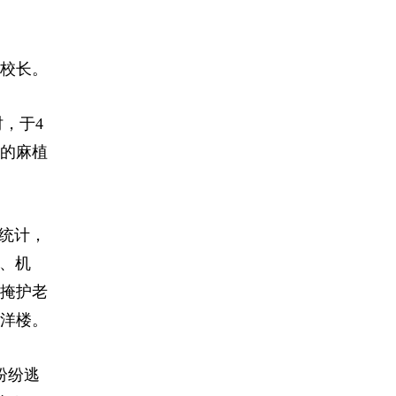
任校长。
，于4
村的麻植
全统计，
校、机
和掩护老
洋楼。
纷纷逃