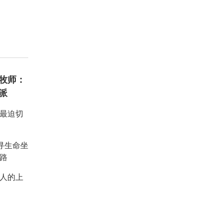
牧师：
派
：最迫切
重寻生命坐
路
人的上