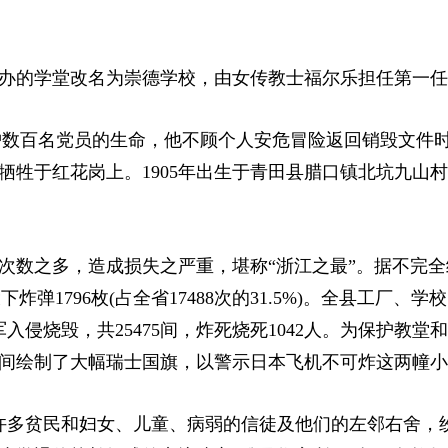
师办的学堂改名为崇德学校，由女传教士福尔乐担任第一
掩护数百名党员的生命，他不顾个人安危冒险返回销毁文件时
，牺牲于红花岗上。1905年出生于青田县腊口镇北坑九山
、次数之多，造成损失之严重，堪称“浙江之最”。据不完
弹1796枚(占全省17488次的31.5%)。全县工厂、学
入侵烧毁，共25475间，炸死烧死1042人。为保护教堂
间绘制了大幅瑞士国旗，以警示日本飞机不可炸这两幢小
毁。许多贫民和妇女、儿童、病弱的信徒及他们的左邻右舍，