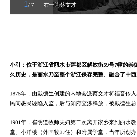
1
/ 7
右一为蔡文才
小引：位于浙江省丽水市莲都区解放街59号7幢的崇德
久历史，是丽水乃至整个浙江保存完整、融合了中西
1875年，由戴德生创建的内地会派蔡文才将福音传
民间愚民诬陷入监，后与知府交涉释放，被戴德生总
1901年，崔明道牧师夫妇第二次离开家乡来到丽水
堂、小洋楼（外国牧师住）和附属学堂，当年所创办的