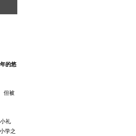
2
/ 7
崔明道夫妇
3年的悠
。但被
、小礼
所小学之