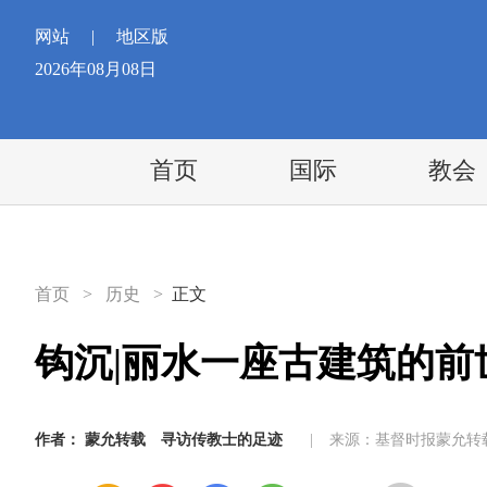
网站
|
地区版
2026年08月08日
首页
国际
教会
首页
>
历史
>
正文
钩沉|丽水一座古建筑的前
作者：
蒙允转载
寻访传教士的足迹
|
来源：基督时报蒙允转