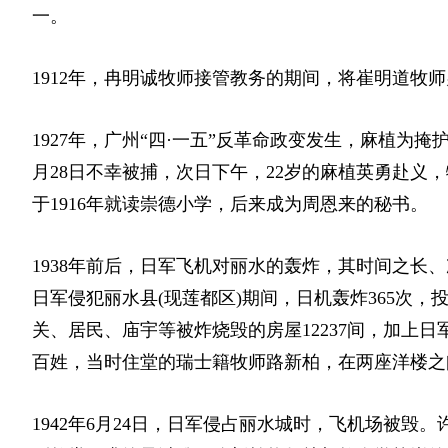
一。
1912年，冉明诚牧师接管教务的期间，将崔明道牧
1927年，广州“四·一五”反革命政变发生，麻植为
月28日不幸被捕，次日下午，22岁的麻植英勇赴义
于1916年就读崇德小学，后来成为周恩来的秘书。
1938年前后，日军飞机对丽水的轰炸，其时间之长
日军侵犯丽水县(现莲都区)期间，日机轰炸365次，投下炸
关、居民、庙宇等被炸烧毁的房屋12237间，加上日军
百姓，当时住堂的瑞士籍牧师路新柏，在两座洋楼之
1942年6月24日，日军侵占丽水城时，飞机场被