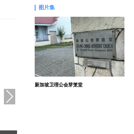
图片集
1.
新加坡卫理公会芽笼堂