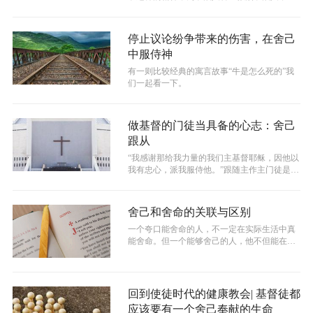
样，跟随耶稣的人也是如果不能被这样...
停止议论纷争带来的伤害，在舍己
中服侍神
有一则比较经典的寓言故事“牛是怎么死的”我
们一起看一下。
做基督的门徒当具备的心志：舍己
跟从
“我感谢那给我力量的我们主基督耶稣，因他以
我有忠心，派我服侍他。”跟随主作主门徒是主
给我们的赏赐和特权。主在世所讲的...
舍己和舍命的关联与区别
一个夸口能舍命的人，不一定在实际生活中真
能舍命。但一个能够舍己的人，他不但能在凡
事上虚己爱人，天天背起他的十字架，而...
回到使徒时代的健康教会| 基督徒都
应该要有一个舍己奉献的生命