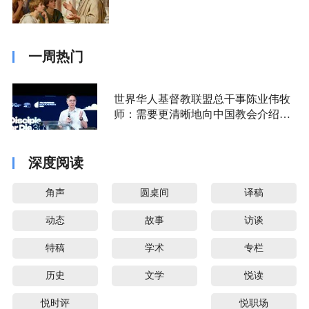
一周热门
世界华人基督教联盟总干事陈业伟牧
师：需要更清晰地向中国教会介绍福
音派
深度阅读
角声
圆桌间
译稿
动态
故事
访谈
特稿
学术
专栏
历史
文学
悦读
悦时评
悦职场