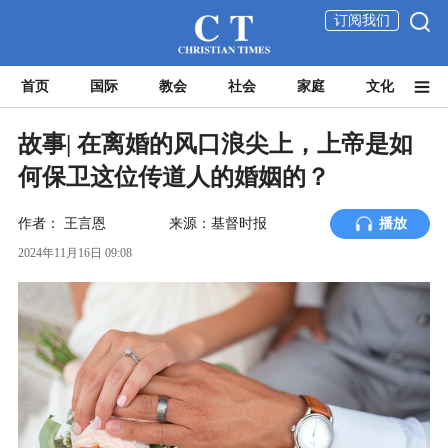
订阅我们
首页
国际
教会
社会
家庭
文化
故事| 在离婚的风口浪尖上，上帝是如
何保卫这位传道人的婚姻的？
作者：
王言恩
来源：基督时报
播放
2024年11月16日 09:08