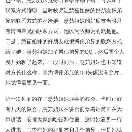
也不错。慧茹姐妹觉得听着条件都不错，可以加个
联系方式聊聊。当时牧师让慧茹姐妹的好朋友把弟
兄的联系方式推荐给她，慧茹姐妹的好朋友当时只
有博伟弟兄的联系方式，她以为牧师说的就是他。
于是，慧茹姐妹的好朋友就把博伟弟兄的联系方式
给了她，慧茹姐妹加了博伟弟兄的QQ，然后两个人
就开始聊了起来。一段时间后，慧茹姐妹也不知道
对方长什么样，因为博伟弟兄的QQ头像没有照片，
她觉得需要见一面。
第一次见面约在了慧茹姐妹服事的教会。当时正好
有几天的聚会，慧茹姐妹在讲台前拿着话筒正在大
声讲话，安排大家的吃饭和住宿。这时她看见一行
人进来，其中有她的好朋友和几个弟兄，但是她就