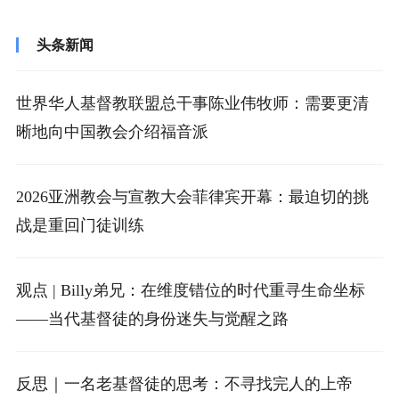
一体的时候，它有一个联合。无论是男...
头条新闻
世界华人基督教联盟总干事陈业伟牧师：需要更清
晰地向中国教会介绍福音派
2026亚洲教会与宣教大会菲律宾开幕：最迫切的挑
战是重回门徒训练
观点 | Billy弟兄：在维度错位的时代重寻生命坐标
——当代基督徒的身份迷失与觉醒之路
反思｜一名老基督徒的思考：不寻找完人的上帝