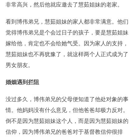
非常高兴，然后他就应邀去了慧茹姐妹的老家。
看到博伟弟兄，慧茹姐妹的家人都非常满意。他们
觉得博伟弟兄是个会过日子的孩子，要是慧茹姐妹
嫁给他，肯定也不会给她气受。因为家人的支持，
慧茹姐妹也不再犹豫了，就这样两个人正式成为了
男女朋友。
婚姻遇到拦阻
没过多久，博伟弟兄的父母便知道了他处对象的事
情。他妈妈没有什么意见，但他爸爸却极力反对。
倒不是因为慧茹姐妹这个人，而是因为慧茹姐妹的
信仰，因为博伟弟兄的爸爸对于基督教信仰很排