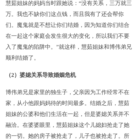
慧茹姐妹的妈妈当时跟她说：“没有关系，三万就三
万。我也不缺你们这点钱，而且我有了还会帮你
们。魔鬼就是不想让你们结婚，因为知道你们结合
在一起这个家庭会发生很大的变化，所以我们不要
入了魔鬼的陷阱中。”就这样，慧茹姐妹和博伟弟兄
顺利结婚了。
（2）婆媳关系导致婚姻危机
博伟弟兄是家里的独生子，父亲因为工作经常不在
家，从小他跟妈妈待的时间最多。结婚之后，慧茹
姐妹的公婆和他们生活在一起，但是婆媳关系并不
融洽。在婆婆眼里，慧茹姐妹这个儿媳妇抢走了她
的一切。她的房子被抢走了，儿子也被抢走了。所