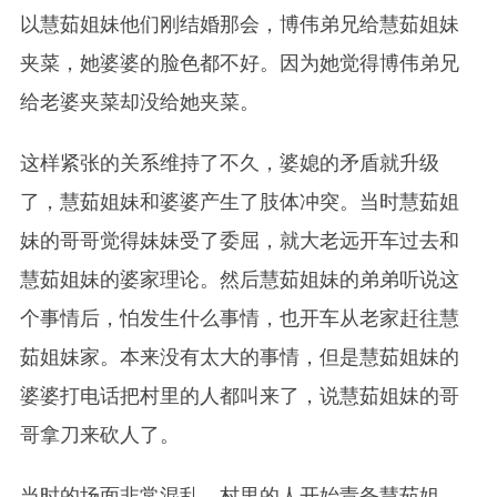
以慧茹姐妹他们刚结婚那会，博伟弟兄给慧茹姐妹
夹菜，她婆婆的脸色都不好。因为她觉得博伟弟兄
给老婆夹菜却没给她夹菜。
这样紧张的关系维持了不久，婆媳的矛盾就升级
了，慧茹姐妹和婆婆产生了肢体冲突。当时慧茹姐
妹的哥哥觉得妹妹受了委屈，就大老远开车过去和
慧茹姐妹的婆家理论。然后慧茹姐妹的弟弟听说这
个事情后，怕发生什么事情，也开车从老家赶往慧
茹姐妹家。本来没有太大的事情，但是慧茹姐妹的
婆婆打电话把村里的人都叫来了，说慧茹姐妹的哥
哥拿刀来砍人了。
当时的场面非常混乱，村里的人开始责备慧茹姐