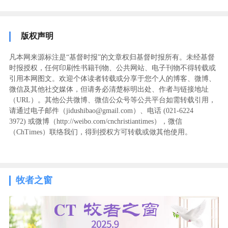
版权声明
凡本网来源标注是“基督时报”的文章权归基督时报所有。未经基督
时报授权，任何印刷性书籍刊物、公共网站、电子刊物不得转载或
引用本网图文。欢迎个体读者转载或分享于您个人的博客、微博、
微信及其他社交媒体，但请务必清楚标明出处、作者与链接地址
（URL）。其他公共微博、微信公众号等公共平台如需转载引用，
请通过电子邮件（jidushibao@gmail.com）、电话 (021-6224
3972
) ‬或微博（http://weibo.com/cnchristiantimes），微信
（ChTimes）联络我们，得到授权方可转载或做其他使用。
牧者之窗