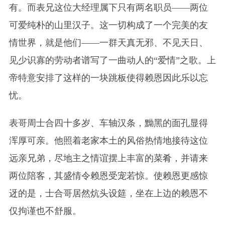
有。而表兄这位大经理属下只有两名职员——两位
可爱纯朴的山里汉子。这一切构成了一个完美的友
情世界，就是他们——一群天真无邪、不见天日、
见少识寡的劳动者谱写了一曲动人的“爱情”之歌。上
帝特意安排了这样的一块跳板使得赖恩因此乐以忘
忧。
表哥周士合四十多岁、车轴汉条，黝黑的面孔显得
浑厚可亲。他照着老家本土的风俗热情地接待这位
远亲兄弟，尽地主之情谊摆上丰富的菜肴，并请来
两位陪客，其盛情令赖恩受宠若惊。使赖恩更感惊
迓的是，士合哥居然炕头设筵，坐在上边的赖恩不
仅拘谨也不舒服。