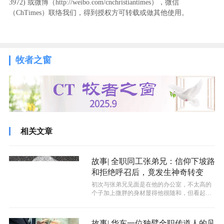
3972
) ‬或微博（http://weibo.com/cnchristiantimes），微信
（ChTimes）联络我们，得到授权方可转载或做其他使用。
牧者之窗
相关文章
故事| 全职同工张弟兄：信仰下坡路
和拒绝呼召后，竟发生神奇转变
初次与张弟兄见面是在他的办公室，不太高的
个子加上微胖的身材显得他很随和，但看起来
似乎他不太擅长言谈。然而当话匣子一被...
故事| 华东一位独臂全职传道人的见