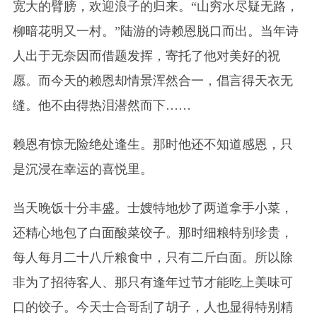
宽大的臂膀，欢迎浪子的归来。“山穷水尽疑无路，
柳暗花明又一村。”陆游的诗赖恩脱口而出。当年诗
人出于无奈因而借题发挥，寄托了他对美好的祝
愿。而今天的赖恩却情景浑然合一，倡言得天衣无
缝。他不由得热泪潜然而下……
赖恩有惊无险绝处逢生。那时他还不知道感恩，只
是沉浸在幸运的喜悦里。
当天晚饭十分丰盛。士嫂特地炒了两道拿手小菜，
还精心地包了白面酸菜饺子。那时细粮特别珍贵，
每人每月二十八斤粮食中，只有二斤白面。所以除
非为了招待客人、那只有逢年过节才能吃上美味可
口的饺子。今天士合哥刮了胡子，人也显得特别精