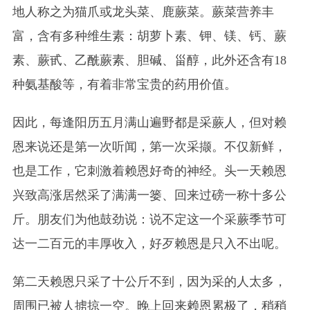
地人称之为猫爪或龙头菜、鹿蕨菜。蕨菜营养丰
富，含有多种维生素：胡萝卜素、钾、镁、钙、蕨
素、蕨甙、乙酰蕨素、胆碱、甾醇，此外还含有18
种氨基酸等，有着非常宝贵的药用价值。
因此，每逢阳历五月满山遍野都是采蕨人，但对赖
恩来说还是第一次听闻，第一次采撷。不仅新鲜，
也是工作，它刺激着赖恩好奇的神经。头一天赖恩
兴致高涨居然采了满满一篓、回来过磅一称十多公
斤。朋友们为他鼓劲说：说不定这一个采蕨季节可
达一二百元的丰厚收入，好歹赖恩是只入不出呢。
第二天赖恩只采了十公斤不到，因为采的人太多，
周围已被人掳掠一空。晚上回来赖恩累极了，稍稍