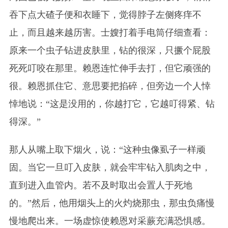
吞下点大碴子便和衣睡下，觉得脖子左侧疼痒不
止，而且越来越历害。士嫂打着手电筒仔细查看：
原来一个虫子钻进皮肤里，钻的很深，只撅个屁股
死死叮咬在那里。赖恩连忙伸手去打，但它顽强的
很。赖恩抓住它、意思要把掐碎，但旁边一个人悻
悻地说：“这是没用的，你越打它，它越叮得紧、钻
得深。”
那人从嘴上取下烟火，说：“这种虫像虱子一样顽
固。当它一旦叮入皮肤，就会牢牢钻入肌肉之中，
直到进入血管内。若不及时取出会置人于死地
的。”然后，他用烟头上的火灼烧那虫，那虫负痛慢
慢地爬出来。一场虚惊使赖恩对采蕨充满恐惧感。