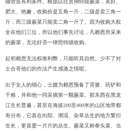
撷营造有利条件。根据以往贯例特级蕨菜，美好、
肥大、艳嫩，收购价是五角一斤，二级是卖三角一
斤，而三级蕨菜只能卖二角一斤了。因为收购大权
全在他们三位，所以他们事先讨论，凡赖恩所采来
的蕨菜，无论好否一律照特级收购。
起初赖恩无法权衡利弊，只能听其自然。少不了对
士合哥他们的作法产生感激之情呢。
出于女人的细心，士嫂为赖恩预备了背篓、药铲和
干粮，并和他一同采摘第一颗蕨菜。那东西在黑龙
江生长普遍，甚至在海拔200至400米的山区地带都
有分布，它喜在向阳、潮湿、杂草丛生的地方繁衍
生长，更喜爱一片片的丛生。蕨菜又称拳头菜、当