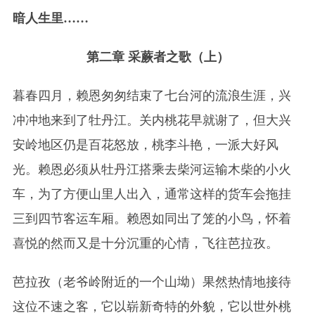
暗人生里……
第二章 采蕨者之歌（上）
暮春四月，赖恩匆匆结束了七台河的流浪生涯，兴
冲冲地来到了牡丹江。关内桃花早就谢了，但大兴
安岭地区仍是百花怒放，桃李斗艳，一派大好风
光。赖恩必须从牡丹江搭乘去柴河运输木柴的小火
车，为了方便山里人出入，通常这样的货车会拖挂
三到四节客运车厢。赖恩如同出了笼的小鸟，怀着
喜悦的然而又是十分沉重的心情，飞往芭拉孜。
芭拉孜（老爷岭附近的一个山坳）果然热情地接待
这位不速之客，它以崭新奇特的外貌，它以世外桃