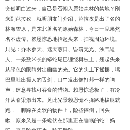
突然明白过来，自己是否闯入原始森林的禁地？刚
来到芭拉孜，就听朋友门介绍，芭拉孜是出了名的
林海雪原，是东北著名的原始森林，今日一见果然
名不虚传。赖恩惊恐地抬起头来，扫视周边环境。
只见：乔木参天、遮天蔽日、昏暗无光、浊气逼
人。一条数米长的蟒蛇尾巴缠绕树枝上，翘起头来
从绿色的眼睛射出幽幽的光。它的头上下摇摆，嘴
巴里吐出摄人的舌剑，口中发出像打邦一样的响
声，肆意寻找可吞食的猎物。赖恩惊恐极了，有冷
汗从脊梁渗出来。见此光景赖恩慌不择路地拔腿就
跑，一脚踩在柔软的物件上，险些摔倒，回头一
瞅，原来又是一条蜷伏在那里正在睡眠的蛇！妈