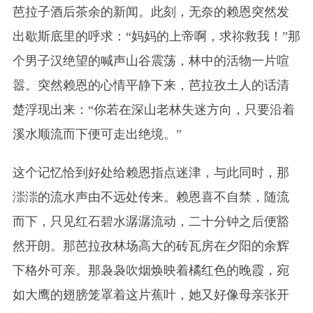
芭拉子酒后茶余的新闻。此刻，无奈的赖恩突然发
出歇斯底里的呼求：“妈妈的上帝啊，求祢救我！”那
个男子汉绝望的喊声山谷震荡，林中的活物一片喧
嚣。突然赖恩的心情平静下来，芭拉孜土人的话清
楚浮现出来：“你若在深山老林失迷方向，只要沿着
溪水顺流而下便可走出绝境。”
这个记忆恰到好处给赖恩指点迷津，与此同时，那
漴漴的流水声由不远处传来。赖恩喜不自禁，随流
而下，只见红石碧水潺潺流动，二十分钟之后便豁
然开朗。那芭拉孜林场高大的砖瓦房在夕阳的余辉
下格外可亲。那袅袅吹烟焕映着橘红色的晚霞，宛
如大鹰的翅膀笼罩着这片蕉叶，她又好像母亲张开