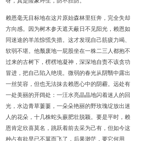
呀，真是险象环生，防不胜防。
赖恩毫无目标地在这片原始森林里狂奔，完全失却
方向感。因为树木参天遮天蔽日不见阳光，赖恩如
同迷途的羊羔惊慌失措。这才发现自己筋疲力竭、
软弱不堪。他颓废地一屁股坐在一株二三人都抱不
过来的古树下，楞楞地凝神，深深地自责不该贪功
冒进，把自己陷入绝境。微弱的春光从阴翳中露出
一丝笑容，但也无法抹去赖恩心中的阴霾。远处有
一处美丽的开阔处：一汪水亮晶晶地闪着迷人的回
光，水边青草萋萋，一朵朵艳丽的野玫瑰绽放出迷
人的花朵，十几株蛇头蕨肥壮脱颖。要是平时，赖
恩肯定欣喜莫名，跳跃着前去采为己有，但如今这
种占有欲早已不翼而飞了，后果渺茫，要它何用