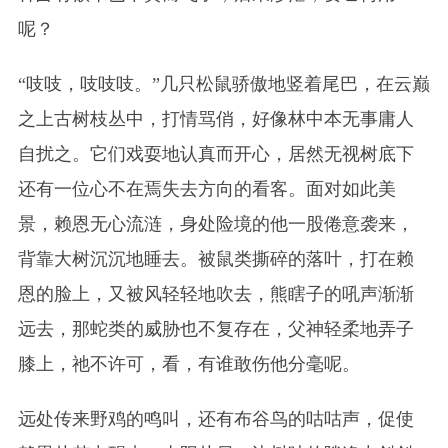
呢？
“吱吱，吱吱吱。”几只松鼠骄傲地竖着尾巴，在云巅
之上古树枝丛中，打情骂俏，好像林中本无事庸人
自扰之。它们戏耍地认真而开心，居然无视树底下
还有一位心不在焉失去方向的看客。面对如此美
景，赖恩无心流涟，身处险境的他一股倦意袭来，
背靠大树沉沉地睡去。被鼠类撕碎的落叶，打在赖
恩的脸上，又被风轻轻地吹去，熊瞎子的吼声渐渐
远去，那蛇类的威胁也不复存在，父神轻柔地弄子
膝上，祂不许可，看，有谁敢伤他分毫呢。
远处传来野鸡的鸣叫，还有布谷鸟的咕咕声，促使