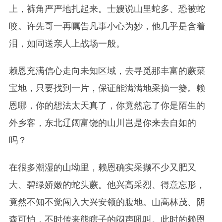
上，裤角严严地扎起来。士嫂说山里蛇多、恐被蛇
咬。许先哥一再嘱告凡事小心为妙，他几乎是含着
泪，如同送亲人上战场一般。
赖恩充满信心走向未知区域，去寻觅那丰富的蕨菜
宝地，只要找到一片，保证能满满地采摘一篓。赖
恩哪，你的想法太天真了，你竟然忘了你是陌生的
外乡客，东北辽阔富饶的山川岂是你来去自如的
吗？
在很多潮湿的山坳里，赖恩确实采撷不少又肥又
大、碧绿娇嫩的蛇头蕨。他兴高采烈、得意忘形，
竟然不知不觉闯入大兴安领的腹地。山高林茂、阴
森可怕，不时传来熊瞎子的闷声吼叫。此时的赖恩