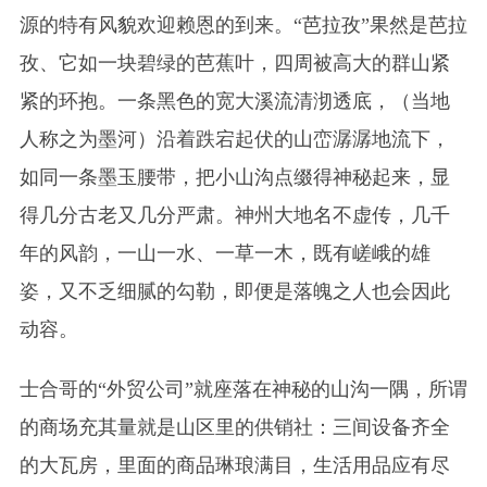
源的特有风貌欢迎赖恩的到来。“芭拉孜”果然是芭拉
孜、它如一块碧绿的芭蕉叶，四周被高大的群山紧
紧的环抱。一条黑色的宽大溪流清沏透底，（当地
人称之为墨河）沿着跌宕起伏的山峦潺潺地流下，
如同一条墨玉腰带，把小山沟点缀得神秘起来，显
得几分古老又几分严肃。神州大地名不虚传，几千
年的风韵，一山一水、一草一木，既有嵯峨的雄
姿，又不乏细腻的勾勒，即便是落魄之人也会因此
动容。
士合哥的“外贸公司”就座落在神秘的山沟一隅，所谓
的商场充其量就是山区里的供销社：三间设备齐全
的大瓦房，里面的商品琳琅满目，生活用品应有尽