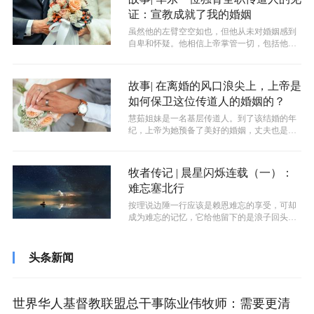
证：宣教成就了我的婚姻
虽然他的左臂空空如也，但他从未对婚姻感到
自卑和怀疑。他相信上帝掌管一切，包括他的
婚姻和未来。即便面对外界的质疑和挑战...
故事| 在离婚的风口浪尖上，上帝是
如何保卫这位传道人的婚姻的？
慧茹姐妹是一名基层传道人。到了该结婚的年
纪，上帝为她预备了美好的婚姻，丈夫也是一
个爱主的基督徒。但结婚还没到两年，小...
牧者传记 | 晨星闪烁连载（一）：
难忘塞北行
按理说边陲一行应该是赖恩难忘的享受，可却
成为难忘的记忆，它给他留下的是浪子回头的
第一步伐，清晰地烙下了父神寻找祂儿子...
头条新闻
世界华人基督教联盟总干事陈业伟牧师：需要更清