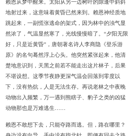
赖恩从梦中醒来。太阳从另一边树叶的隙逢中斜斜
地射过来，这意味着黄昏已然来到。赖恩神经质地
跳起来，一副慌张逃命的架式，因为林中的浊气显
然浓了，气温显然寒了，光线慢慢暗了。“夕阳无限
好，只是近黄昏”，唐朝著名诗人李商隐《登乐游
原》的名句蓦然浮上心头。他突然紧张起来，他清
楚地意识到，天黑之前若不能走出这片林子，后果
不堪设想。这季节夜静更深气温会回落到零度以
下，没有热炕，人是无法生存。再说老林之中夜晚
动物出入频繁，万一遇到熊瞎子、豹子之类的凶猛
动物那也是万难逃生……
赖恩不敢想下去，只能夺路而逃。但，路在哪里？
身边没有向导，手中没有指北针，即便有回去之路