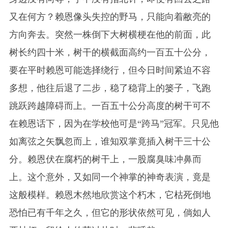
又在何方？赖恩像头失控的野马，只能向着敝亮的
方向奔去。突然一株倒下大树横梗在他的前面，此
树长约四十米，树干的横截面高约一百五十公分，
要在平时赖恩可能选择绕行，但今日时间紧迫不容
多想，他往后退了二步，稳了稳背上的篓子，飞跑
跳跃跨越障碍而上。一百五十公分高度的树干可不
在赖恩话下，因为在学校他可是“跨马”冠军。只见他
如离弦之矢飘忽而上，谁知双掌竟插入树干三十公
分。赖恩伏在腐朽的树干上，一股腐臭味冲鼻而
上。这个意外，又如同一个神掌的神奇表演，竟是
这般模样。赖恩木然地欣赏这个朽木，它枯死倒地
恐怕已有千年之久，但它的形状依然可见，倘如人