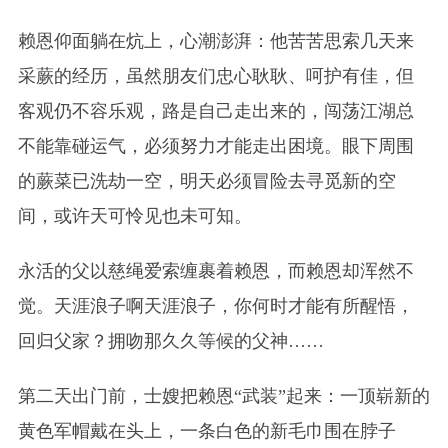
赖恩仰面躺在炕上，心潮澎湃：他苦苦思索几天来
采蕨的经历，虽然朋友们忠心耿耿、呵护有佳，但
客观仍不容乐观，路是自己走出来的，闯荡江湖总
不能靠碰运气，必须努力才能走出困境。眼下周围
的蕨菜已洗劫一空，明天必须冒险去寻觅新的空
间，或许天可怜见也未可知。
永活的父以慈绳爱索缠裹着赖恩，而赖恩却浑然不
觉。天涯浪子啊天涯浪子，你何时才能有所醒悟，
回归父家？拥吻那久久等候的父神……
第二天出门前，士嫂把赖恩“武装”起来：一顶崭新的
黄色军帽戴在头上，一条白色的新毛巾围在脖子