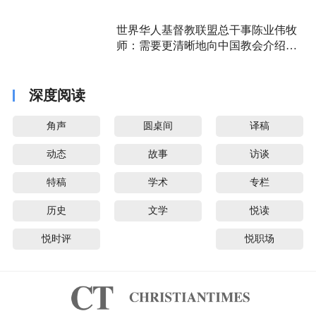
世界华人基督教联盟总干事陈业伟牧
师：需要更清晰地向中国教会介绍福
音派
深度阅读
角声
圆桌间
译稿
动态
故事
访谈
特稿
学术
专栏
历史
文学
悦读
悦时评
悦职场