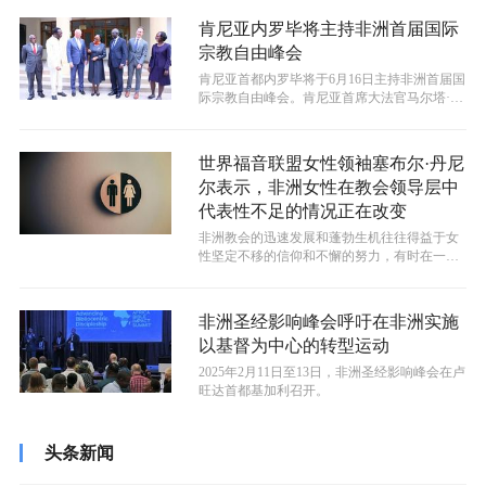
肯尼亚内罗毕将主持非洲首届国际
宗教自由峰会
肯尼亚首都内罗毕将于6月16日主持非洲首届国
际宗教自由峰会。肯尼亚首席大法官马尔塔·库
梅（Martha Koome）...
世界福音联盟女性领袖塞布尔·丹尼
尔表示，非洲女性在教会领导层中
代表性不足的情况正在改变
非洲教会的迅速发展和蓬勃生机往往得益于女
性坚定不移的信仰和不懈的努力，有时在一些
教会中女性的占比甚至达到了信众的90...
非洲圣经影响峰会呼吁在非洲实施
以基督为中心的转型运动
2025年2月11日至13日，非洲圣经影响峰会在卢
旺达首都基加利召开。
头条新闻