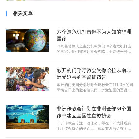
相关文章
六个遭危机打击但不为人知的非洲
国家
21间基督教人道主义机构列出10个遭危机打击
的国家，他们被国际社会忽略，于是进一步加
深3亿多人口的生命受饥饿、流离失...
敞开的门呼吁教会为撒哈拉以南非
洲受迫害的基督徒祷告
敞开的门美国分部呼吁全球教会在11月3日的国
际祷告日上为撒哈拉以南非洲受迫害的基督徒
祷告，因为在那里有超过1600万...
非洲传教会计划在非洲全部54个国
家中建立全国性宣教协会
非洲传教会专注一项使命，即在非洲大陆现有
七个传教协会的基础上，帮助非洲教会在全部5
4个国家中建立传教协会。